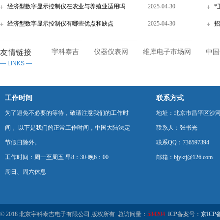
经济型数字显示控制仪在农业与养殖业适用吗
2025-04-30
*
经济型数字显示控制仪有哪些优点和缺点
2025-04-30
招
友情链接
宇科泰吉
仪器仪表网
维库电子市场网
中国
— LINKS —
工作时间
联系方式
为了避免不必要的等待，敬请注意我们的工作时
地址：北京市昌平区沙河
间 。以下是我们的正常工作时间，中国大陆法定
联系人：张书光
节假日除外。
联系QQ：736597394
工作时间：周一至周五 早8：30-晚6：00
邮箱：bjyktj@126.com
周日、周六休息
© 2018 北京宇科泰吉电子有限公司 版权所有 总访问量：
584204
ICP备案号：
京ICP备