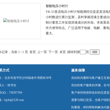
智能电压小时计
YK-33直流电压小时计智能测控仪是是直流
小时数进行累计监测，及时掌握溶液主要成分
制计量泵工作实现溶液成分的补加。本装置采
作方便等特点。广泛适用于电镀、电解、蓄电
重大。
 条记录，当前 1 / 1 页 首页 上一页 下一页 末页 跳转到第
页
系方式
服务保障
址：北京市昌平区沙河镇老牛湾西街38号
良好的沟通和与客户建立互相
系人：张书光
良好的客户服务的关键。在与
QQ：736597394
客户保持热情和友好的态度是
：bjyktj@126.com
需要与我们交流，当客户找到
到重视，得到帮助和解决问题