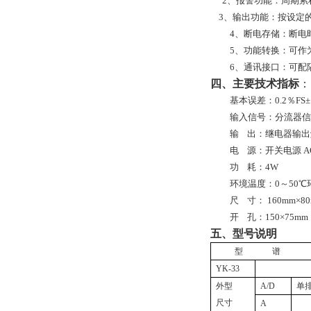
2、报警功能：周期累
3
、输出功能：按设定
4、断电存储：断电
5、功能转换：可作
6、通讯接口：可配隔离
四、主要技术指标
：
基本误差：0.2％FS
输入信号：分流器信号0-
输
出：继电器输出触点
电
源：开关电源 A
功
耗：4W
环境温度：0～50℃
尺
寸：
160mm
×8
开
孔：150×75mm
五、型号说明
型
谱
YK-33
外型
A/D
单
尺寸
A