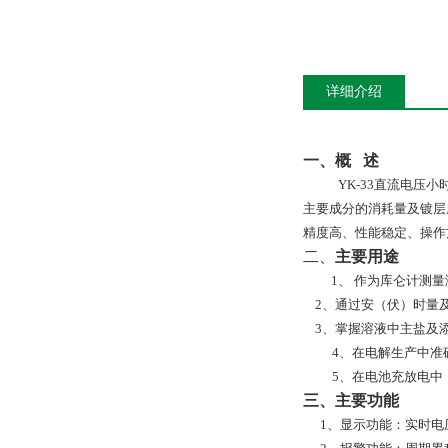
详细介绍
一、概
述
YK-33直流电
主要成分的消耗量及镀层
精度高、性能稳定、操作
二、
主要用途
1、
作为库仑计测量
2
、通过安（伏）时量
3
、掌握溶液中主盐及
4、在电解生产中准
5、在电池充放电中
三、
主要功能
1、显示功能：实时电