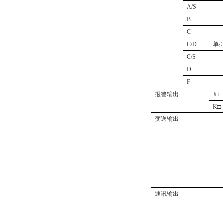
A/S
B
C
C/D
单
C/S
D
F
报警输出
J
□
K
□
变送输出
通讯输出