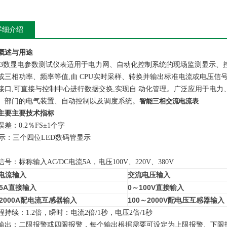
详细介绍
概述与用途
-53数显电参数测试仪表适用于电力网、自动化控制系统的现场监测显示、
或三相功率、频率等值,由 CPU实时采样、转换并输出标准电流或电压信号,
接口,可直接与控制中心进行数据交换,实现自 动化管理。广泛应用于电
、部门的电气装置、自动控制以及调度系统。
智能三相交流电流表
主要主要技术指标
差：0.2％FS±1个字
示：三个四位LED数码管显示
号：标称输入AC/DC电流5A，电压100V、220V、380V
电流输入
交流电压输入
5A
直接输入
0
～100V
直接输入
2000A配电流互感器输入
100
～2000V配电压互感器输入
程持续：1.2倍，瞬时：电流2倍/1秒，电压2倍/1秒
输出：二限报警或四限报警，每个输出根据需要可设定为上限报警、下限报警