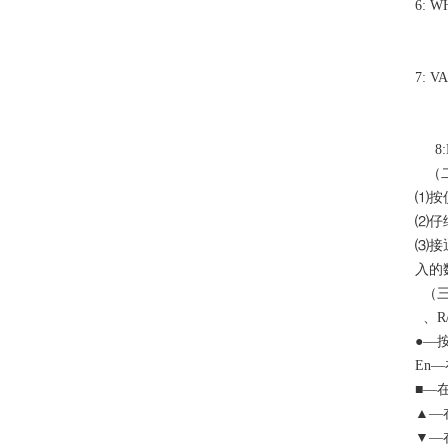
6: 
上排
上排
7: 
上排
上排
8:
（二
⑴按
⑵仔
⑶接
入
（三
、R
●—
En
■—
▲—
▼—