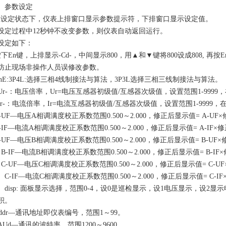
）参数设定
定状态下，仪表上排窗口显示参数提示符，下排窗口显示设定值。
设定过程中12秒钟不改变参数，则仪表自动返回运行。
设定如下：
) 按下En键，上排显示-Cd-，中间显示800，用▲和▼键将800设成808
防止现场非操作人员误修改参数。
LinE:3P4L:选择三相4线制接法与算法，3P3L选择三相三线制接法与算法。
) –Ur-：电压倍率，Ur=电压互感器初级值/互感器次级值，设置范围1-9999
 –Ir-：电流倍率，Ir=电流互感器初级值/互感器次级值，设置范围1-9999，
 A-UF—电压A相调满度校正系数范围0.500～2.000，修正后显示值= A-UF×
 A-IF—电流A相调满度校正系数范围0.500～2.000，修正后显示值= A-IF×修
 B-UF—电压B相调满度校正系数范围0.500～2.000，修正后显示值= B-UF×
B-IF—电流B相调满度校正系数范围0.500～2.000，修正后显示值= B-IF×
C-UF—电压C相调满度校正系数范围0.500～2.000，修正后显示值= C-UF
）C-IF—电流C相调满度校正系数范围0.500～2.000，修正后显示值= C-IF×
2）disp: 面板显示选择，范围0-4，设0是巡检显示，设1电压显示，设
积。
 Addr—通讯地址即仪表编号，范围1～99。
 bAUd—通讯的波特率，范围1200～9600。