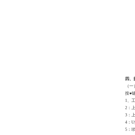
四、
（一
按●
1、
2：
3：
4：
5：