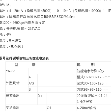
20V/1A。
出：4～20mA（负载电阻≤500Ω）、0～10mA（负载电阻≤1000Ω）1～5
出：隔离串行双向通讯接口RS485/RS232/Modem
1200～9600bps内部自由设定
：开关电源 85～265VAC
耗：4W
温度：0～50℃
湿度：<85％RH
型号选择说明
智能三相交流电流表
型 谱
说
明
YK-53
智能电参数测试仪
A
横式160×80×125 mm
外型尺寸
A/S
竖式80×160×125mm
B
方式96×96×110 mm
报警输出
J
J0无报警输出;J1-J4
□
1-4点报警
变送输出
O1
4-20mA输出