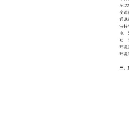
AC2
变送输
通讯输
波特率
电 源
功 
环境
环境
三、