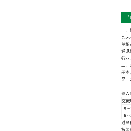
一、
YK
单相
通讯
行业
二、
基本误
显 
输入信
交流
0
～
5
～
过量
报警