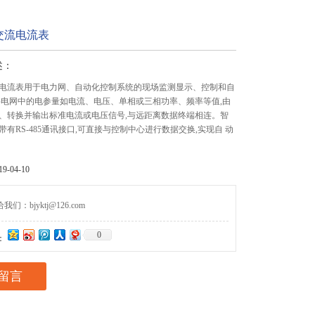
交流电流表
述：
电流表用于电力网、自动化控制系统的现场监测显示、控制和自
将电网中的电参量如电流、电压、单相或三相功率、频率等值,由
样、转换并输出标准电流或电压信号,与远距离数据终端相连。智
有RS-485通讯接口,可直接与控制中心进行数据交换,实现自 动
-04-10
们：bjyktj@126.com
0
：
留言