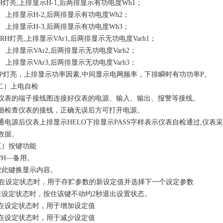
WH灯亮,上排显示H-1,后两排显示有功电度Wh1；
显示H-2,后两排显示有功电度Wh2；
显示H-3,后两排显示有功电度Wh3；
VARH灯亮,上排显示VAr1,后两排显示无功电度Varh1；
显示VAr2,后两排显示无功电度Varh2；
显示VAr3,后两排显示无功电度Varh3；
P灯亮，上排显示功率因素,中间显示电网频率，下排瞬时有功功率P。
）上电自检
仪表的端子接线图连接好仪表的电源、输入、输出、报警等接线。
细检查仪表的接线，正确无误后方可打开电源。
通电源后仪表上排显示HELO下排显示PASS字样表示仪表自检通过,仪
的数据。
）按键功能
/H—备用。
按此键换显示内容。
—在设定状态时，用于存贮参数的新设定值并选择下一个设定参数
在设定状态时，按住该键不动约2秒退出设置状态。
在设定状态时，用于增加设定值
在设定状态时，用于减少设定值