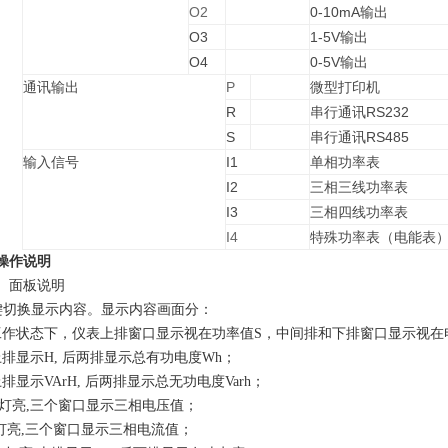
O2
0-10mA输出
O3
1-5V输出
O4
0-5V输出
通讯输出
P
微型打印机
R
串行通讯RS232
S
串行通讯RS485
输入信号
I1
单相功率表
I2
三相三线功率表
I3
三相四线功率表
I4
特殊功率表（电能表
操作说明
）面板说明
键切换显示内容。显示内容画面分：
工作状态下，仪表上排窗口显示视在功率值S，中间排和下排窗口显示视在
上排显示H, 后两排显示总有功电度Wh；
上排显示VArH, 后两排显示总无功电度Varh；
U灯亮,三个窗口显示三相电压值；
I灯亮,三个窗口显示三相电流值；