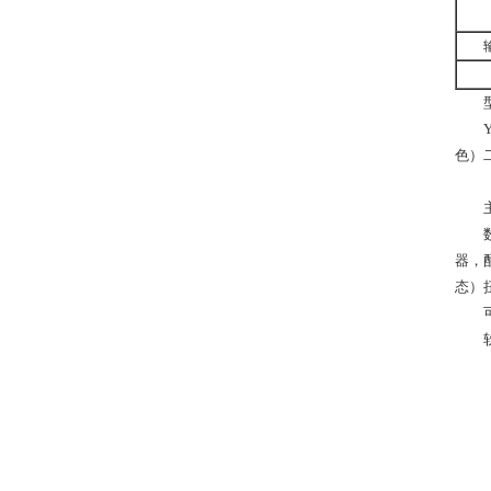
色）二
器，
态）