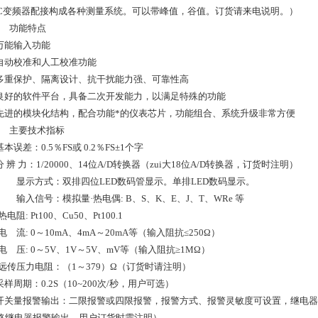
LC变频器配接构成各种测量系统。可以带峰值，谷值。订货请来电说明。）
● 功能特点
万能输入功能
自动校准和人工校准功能
多重保护、隔离设计、抗干扰能力强、可靠性高
良好的软件平台，具备二次开发能力，以满足特殊的功能
先进的模块化结构，配合功能*的仪表芯片，功能组合、系统升级非常方便
● 主要技术指标
基本误差：0.5％FS或 0.2％FS±1个字
分 辨 力：1/20000、14位A/D转换器（zui大18位A/D转换器，订货时注明）
显示方式：双排四位LED数码管显示。单排LED数码显示。
输入信号：模拟量·热电偶: B、S、K、E、J、T、WRe 等
·热电阻: Pt100、Cu50、Pt100.1
·电 流: 0～10mA、4mA～20mA等（输入阻抗≤250Ω）
·电 压: 0～5V、1V～5V、mV等（输入阻抗≥1MΩ）
·远传压力电阻：（1～379）Ω（订货时请注明）
采样周期：0.2S（10~200次/秒，用户可选）
开关量报警输出：二限报警或四限报警，报警方式、报警灵敏度可设置，继电器输出触点容
6路继电器报警输出，用户订货时需注明）