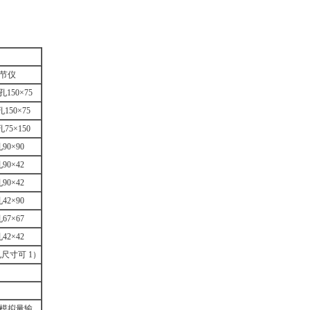
节仪
孔150×75
150×75
75×150
90×90
90×42
90×42
42×90
67×67
42×42
尺寸可 1）
8路模拟量输