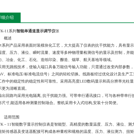
详细介绍
YK-11系列
智能单通道显示调节仪
张
● 概述
本系列产品采用表面封装模块化工艺，大大提高了仪表的抗干扰能力，具有显示
湿度、压力、液位、瞬时流量、速度等多种物理量检测信号的显示及控制，并能
力、冶金、化工、石化、造纸印染、酿造、烟草、航天基地等领域。
采用无跳线技术，使输入端口具备万能信号输入功能，只需通过改变内部参数，
mV、标准电压/标准电流信号）之间的轻松切换。线路板经过优化设计及生产工
工作中的稳定性的稳定性和可靠性。采用高亮度LED数码显示和高分辨率光柱显
示更为清晰直观。
输出回路均采用光电隔离, 抗干扰能力强。可带串行通讯接口，可与各种带串
形尺寸,能适用各种测量控制场合。整机采用卡入式结构,安装十分简便。
● 适用范围
YK－11智能数字显示控制仪表是智能型、高精度的数显温度、压力、液位、测
扭矩传感器及变送器配接可构成各种量程和规格的温度、压力、液位测力、扭矩测控