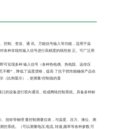
、控制、变送、通 讯、万能信号输入等功能，适用于温
对各种非线性输入信号进行高精度的线性校 正。可广泛用
即可实现多种 输入信号（各种热电偶、热电阻、远传压
艺不断*，降低了温度漂移，提高 了抗干扰性能确保产品在
示（比例显示），使测量/控制值的显
行接口的设备进行双向通讯，组成网络控制系统。具备多种标
力、扭矩等物理 量控制测量仪表，与温度、压力、液位、测
系统。（可以测量电压,电流, 转速,频率等各种参数,可