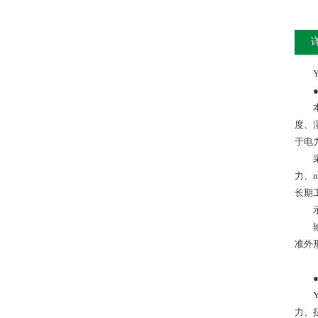
度、
于电
力、
长期
准外
力、