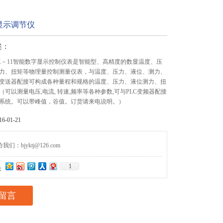
显示调节仪
述：
YK－11智能数字显示控制仪表是智能型、高精度的数显温度、压
力、扭矩等物理量控制测量仪表，与温度、压力、液位、测力、
变送器配接可构成各种量程和规格的温度、压力、液位测力、扭
可以测量电压,电流, 转速,频率等各种参数,可与PLC变频器配接
系统。可以带峰值，谷值。订货请来电说明。）
-01-21
们：bjyktj@126.com
1
：
留言