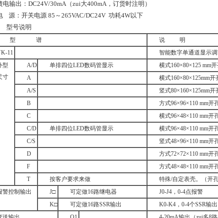
馈电输出：DC24V/30mA（zui大400mA，订货时注明）
电 源：开关电源 85～265VAC/DC24V 功耗4W以下
● 型号说明
型 谱
说 明
K-11
智能数字单通道显示调
外型
A/D
单排四位LED数码管显示
横式160×80×125 mm开
尺寸
A
横式160×80×125mm开孔
A/S
竖式80×160×125mm开孔
B
方式96×96×110 mm开孔
C
横式96×48×110 mm开孔
C/D
单排四位LED数码管显示
横式96×48×110 mm开孔
C/S
竖式48×96×110 mm开孔
D
方式72×72×110 mm开孔
F
方式48×48×110 mm开孔
T
按客户要求来做
特殊/自定表壳。（开孔
报警控制输出
J□
可定做16路继电器
J0-J4，0-4点报警
K□
可定做16路SSR输出
K0-K4，0-4个SSR输出
变送输出
O1
4-20mA输出（zui多