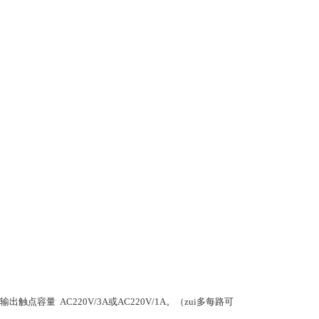
量 AC220V/3A或AC220V/1A。（zui多每路可