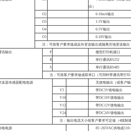
出）
O2
0-10mA输出
O3
1-5V输出
O4
0-5V输出
O5
0-10V输出
注：可按客户要求做成反向变送输出或隔离共地变送输出
通讯输出
P
微型打印机接口
R
串行通讯RS232
S
串行通讯RS485
注：可按客户要求做成双串口（可同时带通讯带打印
变送器传感器配电电源
无馈电输出（或客户输
V5
带DC5V馈电输出
V10
带DC10V馈电输出
V12
带DC12V馈电输出
V24
带DC24V馈电输出
注：输出电流大小按客户要求可定做（4线制
供电电源
85~265VAC供电或110~