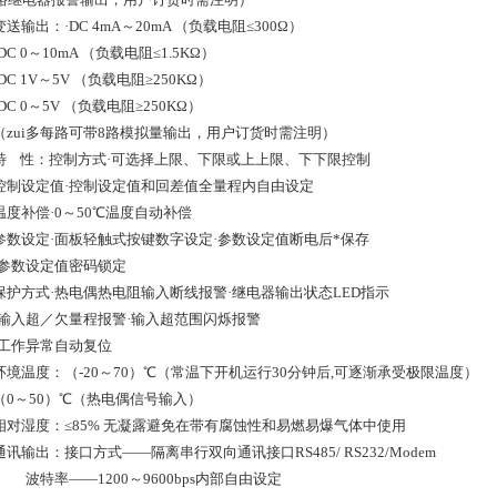
变送输出：·DC 4mA～20mA （负载电阻≤300Ω）
·DC 0～10mA （负载电阻≤1.5KΩ）
·DC 1V～5V （负载电阻≥250KΩ）
·DC 0～5V （负载电阻≥250KΩ）
（zui多每路可带8路模拟量输出，用户订货时需注明）
特 性：控制方式·可选择上限、下限或上上限、下下限控制
控制设定值·控制设定值和回差值全量程内自由设定
温度补偿·0～50℃温度自动补偿
参数设定·面板轻触式按键数字设定·参数设定值断电后*保存
·参数设定值密码锁定
保护方式·热电偶热电阻输入断线报警·继电器输出状态LED指示
·输入超／欠量程报警·输入超范围闪烁报警
·工作异常自动复位
环境温度：（-20～70）℃（常温下开机运行30分钟后,可逐渐承受极限温度）
（0～50）℃（热电偶信号输入）
相对湿度：≤85% 无凝露避免在带有腐蚀性和易燃易爆气体中使用
通讯输出：接口方式——隔离串行双向通讯接口RS485/ RS232/Modem
波特率——1200～9600bps内部自由设定