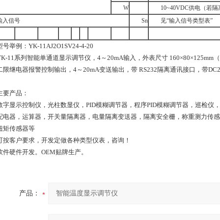
W
10~40VDC供电（若
输入信号
Sn
见“输入信号类型表”
型号举例：YK-11AJ2O1SV24-4-20
YK-11系列智能单通道显示调节仪，4～20mA输入，外表尺寸 160×80×125m
限继电器报警控制输出，4～20mA变送输出，带 RS232隔离通讯接口，带DC24V
主要产品：
数字显示控制仪，光柱数显仪，PID模糊调节器，程序PID模糊调节器，巡检仪
配电器，运算器，开关量隔离器，电量隔离变送器，隔离安全栅，称重测力传感
扭矩传感器等
可按客户要求，开发定做各种类型仪表，咨询！
软件硬件开发。OEM贴牌生产。
产品：