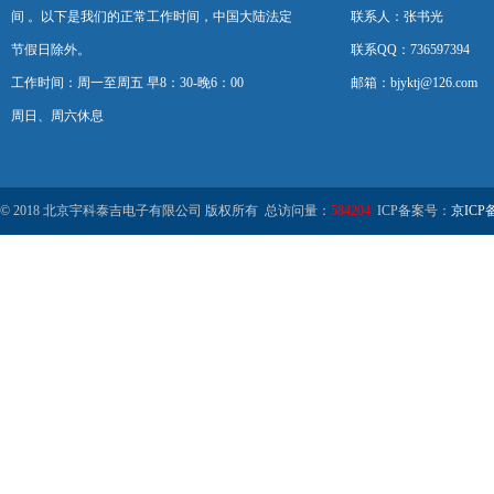
间 。以下是我们的正常工作时间，中国大陆法定
联系人：张书光
节假日除外。
联系QQ：736597394
工作时间：周一至周五 早8：30-晚6：00
邮箱：bjyktj@126.com
周日、周六休息
© 2018 北京宇科泰吉电子有限公司 版权所有 总访问量：
584204
ICP备案号：
京ICP备