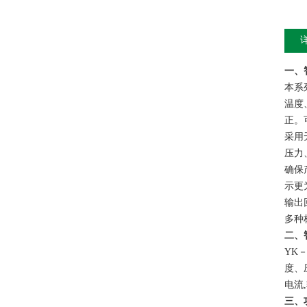
一、
本系
温度
正。
采用
压力
确保
示更
输出
多种
二、
YK
度、
电流
三、