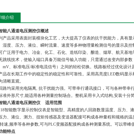
详细介绍
智能八通道电压测控仪
概述
列产品采用表面封装模块化工艺，大大提高了仪表的抗干扰能力，具有显
、湿度、压力、液位、瞬时流量、速度等多种物理量检测信号的显示及控
可广泛用于电力、冶金、化工、石化、造纸印染、酿造、烟草、航天基地
无跳线技术，使输入端口具备万能信号输入功能，只需通过改变内部参数
、mV、标准电压/标准电流信号）之间的轻松切换。线路板经过优化设计
产品在长期工作中的稳定性的稳定性和可靠性。采用高亮度LED数码显示
为清晰直观。
回路均采用光电隔离, 抗干扰能力强。可带串行通讯接口，可与各种带串
标准外形尺寸,能适用各种测量控制场合。整机采用卡入式结构,安装十分
智能八通道电压测控仪
适用范围
－18智能数字显示控制仪表是智能型、高精度的八回路数显温度、压力、
压力、液位、测力、扭矩传感器及变送器配接可构成各种量程和规格的温
,转速,频率等各种参数,可与PLC变频器配接构成各种测量系统。可以带
功能特点