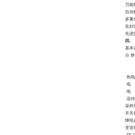
万能
自动
多重
良好
先进
四、
基本
分
辨
·热
·电
·电
·远
采样
开关
继电
变送
·DC