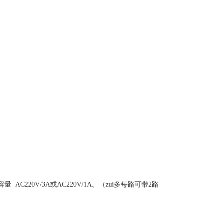
容量
AC220V
/
3A
或
AC220V
/1
A
。（zui多每路可带
2
路