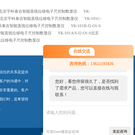
-O1-S北京宇科泰吉智能直线位移电子尺控制数显仪
YK-
2-O1-S北京宇科泰吉智能直线位移电子尺控制数显仪
YK-101C-
-S北京宇科泰吉智能直线位移电子尺控制数显仪
YK-101B-J2-O1-S
宇科泰吉智能直线位移电子尺控制数显仪
YK-101A/S-J2-O1-S北京
能直线位移电子尺控制数显仪
在线交流
您好！欢迎前来咨询，很高兴为您
关注我们
咨询热线：13651191826
服务，请问您要咨询什么问题呢？
信任的关系是提供
客户的沟通中，对
您好，看您停留很久了，是否找到
了需求产品，您可以直接在线与我
非常重要的。客户
联系！
我们时，是希望得
。
发起咨询
可按Enter键发起咨询
返回首页
关于我们
联系我们