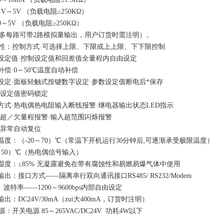
 1V～5V （负载电阻≥250KΩ）
 0～5V （负载电阻≥250KΩ）
ui多每路可带
2
路模拟量输出，用户订货时需注明）。
性：
控制方式·可选择上限、下限或上上限、下下限控制
设定值·控制设定值和回差值全量程内自由设定
补偿·0～50℃温度自动补偿
设定·面板轻触式按键数字设定·参数设定值断电后*保存
数设定值密码锁定
方式·热电偶热电阻输入断线报警·继电器输出状态LED指示
入超／欠量程报警·输入超范围闪烁报警
作异常自动复位
温度：（
-20
～
70）
℃（常温下开机运行
30
分钟后
,
可逐渐承受极限温度）
5
0
）
℃（热电偶信号输入）
湿度：≤85% 无凝露避免在带有腐蚀性和易燃易爆气体中使用
输出：接口方式——隔离串行双向通讯接口
RS485/ RS232/Modem
波特率——
1200
～9600bps内部自由设定
输出：
DC24V
/
30
m
A
（zui大
400mA
，订货时注明）
源：开关电源
85
～
265VAC/DC24V
功耗
4W
以下