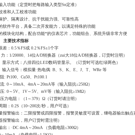
输入功能（定货时把每路输入类型
Sn
定准）
校准和人工校准功能
保护、隔离设计、抗干扰能力强、可靠性高
的软件平台，具备二次开发能力，以满足特殊的功能
的模块化结构，配合功能*的仪表芯片，功能组合、系统升级非常方便
主要技术指标
误差：
0
.
5
％
FS
或
0
.
2
％
FS
±
1
个字
力：
1/20000
、
14
位
A/D
转换器（zui大
18
位
A/D
转换器，订货时注明）
显示方式：八排四位
LED
数码管显示。（订货时可选红绿两色）
输入信号：模拟量·热电偶
: B
、
S
、
K
、
E
、
J
、
T
、
WRe
等
电阻
: Pt100
、
Cu50
、
Pt100.1
 流
: 0
～
10mA
、
4mA
～
20mA
等（输入阻抗≤
250
Ω）
 压
: 0
～
5V
、
1V
～
5V
、
mV
等（输入阻抗≥
1M
Ω）
传压力电阻：（
1
～
379
）Ω
（
订货时请注明
）
周期：
0.2S
（
10~200
次
/
秒，用户可选）
量报警输出：二限报警或四限报警，报警灵敏度可设置，继电器输出触点
器报警输出，用户订货时需注明）
输出：
·DC 4mA～20mA （负载电阻≤300Ω）
 0～10mA （负载电阻≤1.5KΩ）