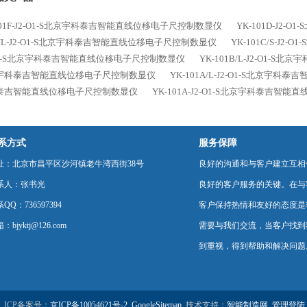
101F-J2-O1-S北京宇科泰吉智能直线位移电子尺控制数显仪
YK-101D-J2
C/L-J2-O1-S北京宇科泰吉智能直线位移电子尺控制数显仪
YK-101C/S-J
-O1-S北京宇科泰吉智能直线位移电子尺控制数显仪
YK-101B/L-J2-O1
宇科泰吉智能直线位移电子尺控制数显仪
YK-101A/L-J2-O1-S北京
泰吉智能直线位移电子尺控制数显仪
YK-101A-J2-O1-S北京宇科泰吉智
系方式
服务保障
址：北京市昌平区沙河镇老牛湾西街38号
良好的沟通和与客户建立互相
系人：张书光
良好的客户服务的关键。在与
QQ：736597394
客户保持热情和友好的态度是
：bjyktj@126.com
需要与我们交流，当客户找到
到重视，得到帮助和解决问题
ICP备案号：
京ICP备10054621号-2
GoogleSitemap
技术支持：
智能制造网
管理登陆