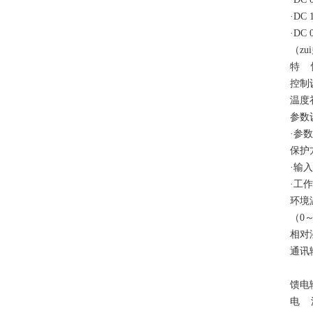
·DC
·DC
（z
特
控制
温度
参数
·参
保护
·输
·工
环境
（
0
～
相对
通讯
馈电
电