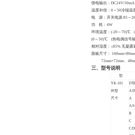
馈电输出：
DC24V
/
30
m
A
温度补偿：
0
～50
冷端温
电
源：开关电源
85
～
2
功
耗：
4W
环境温度：(
-20
～
70)
℃ 
(
0
～5
0
)
℃ (热电偶信号输
相对湿度：≤85% 无凝
面板尺寸：
160mm
×
80m
72mm
×7
2mm
、
48
三、
型号说明
型
YK-101
D
外型
A/
尺寸
A
A/S
B
C
C/D