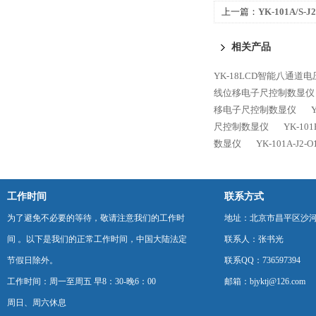
上一篇：
YK-101A/S
直线位移电子尺控制数
相关产品
YK-18LCD智能八通道
线位移电子尺控制数显仪
移电子尺控制数显仪
尺控制数显仪
YK-1
数显仪
YK-101A-
工作时间
联系方式
为了避免不必要的等待，敬请注意我们的工作时
地址：北京市昌平区沙河
间 。以下是我们的正常工作时间，中国大陆法定
联系人：张书光
节假日除外。
联系QQ：736597394
工作时间：周一至周五 早8：30-晚6：00
邮箱：bjyktj@126.com
周日、周六休息