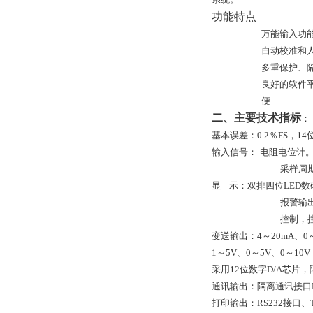
功能特点
万能输入功
自动校准和
多重保护、
良好的软件
便
二、
主要技术指标
：
基本误差：
0
.
2
％
FS
，
14
输入信号：·电阻电位计
采样周
显
示：
双排四位LED数
报警输
控制，
变送输出：
4
～
20
m
A
、
0
1
～5V、0～5V、0～10V
采用
12
位数字
D/A
芯片，
通讯输出：隔离通讯接口
打印输出：RS232接口、