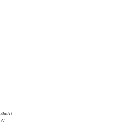
50mA）
mV