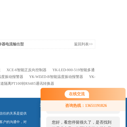
操作器电流输出型
返回列表>>
表
XCE-6智能正反向控制器
YK-LED-900-519智能多通
能温度振动报警器
YK-WDZD-B智能温度振动报警器
YK-
通道隔离PT100转RS485通讯转换器
在线交流
您好！欢迎前来咨询，很高兴为您
关注我们
咨询热线：13651191826
服务，请问您要咨询什么问题呢？
信任的关系是提供
客户的沟通中，对
您好，看您停留很久了，是否找到