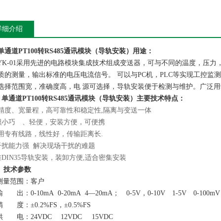
详细介绍
单通道PT100转RS485通讯模块
（导轨安装）用途：
-01
采用先进的电路模块集成技术组成变送器，可与不同的温度，压力
质的测量，输出标准的电压电流信号。 可以与PC机，PLC等实现工控
选择范围宽，准确度高，电 源可选择，导轨安装便于检测与维护。广泛
、
单通道PT100转RS485通讯模块
（导轨安装）
主要技术特点：
精度、宽量程，高可靠性和稳定性,隔离与变送一体
积小巧 、轻便，安装方便，可便携
专有线路，线性好，传输距离长.
干扰能力强 解决现场干扰的难题
DIN35导轨安装，装卸方便,适合密集安装
、
技术参数
 测量范围：客户
输 出：0-10mA 0-20mA 4—20mA； 0-5V，0-10V 1-5V 
精 度：±0.2%FS，±0.5%FS
 供 电：24VDC 12VDC 15VD