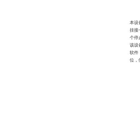
本设
挂接
个停
该设
软件
位，