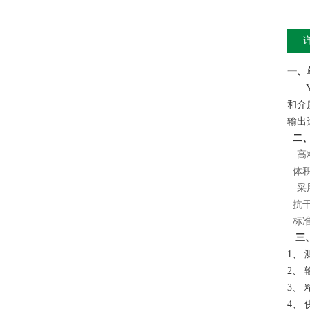
一、
YK
和介
输出
二
高
体
采用
抗
标准
三
1
、
2、 
3、 
4
、