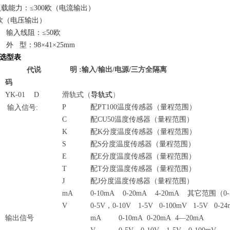
载能力：≤300欧（电流输出）
K欧（电压输出）
、
输入线阻：≤50欧
、
外 型：
98
×
41
×
25mm
选型表
说 明 :输入/输出/电源/三方全隔离
代
码
YK-01
D
滑轨式（
导轨式
）
P
配PT100温度传感器（量程范围）
输入信号:
C
配CU50温度传感器（量程范围）
K
配K分度温度传感器（量程范围）
S
配S分度温度传感器（量程范围）
E
配E分度温度传感器（量程范围）
T
配T分度温度传感器（量程范围）
J
配J分度温度传感器（量程范围）
mA
0-10mA 0-20mA 4-20mA
其它范围（0-
V
0-5V
，0-10V 1-5V 0-100mV 1-5V 0-24
输出信号
mA
0-10mA 0-20mA 4
—20mA