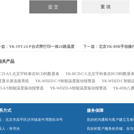
一篇：
YK-19T-24-P台式带打印一体24路温度
下一篇：
北京YK-89B手动
检仪
相关产品
BCD-A/L北京宇科泰吉BCD码数显表
YK-BCD-C/L北京宇科泰吉BCD码数显
度显示屏连接系统
YK-WDZD-C/S智能温度振动报警器
YK-WDZD-C智
D-A/S智能温度振动报警器
YK-WDZD-A智能温度振动报警器
YK-8D8八
系方式
服务保障
址：北京市昌平区沙河镇老牛湾西街38号
良好的沟通和与客户建立互相
系人：张书光
良好的客户服务的关键。在与