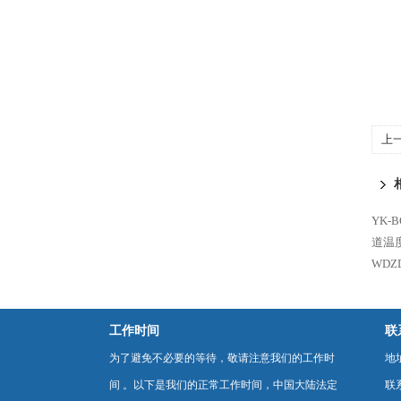
上
巡
YK-
道温
WDZ
工作时间
联
为了避免不必要的等待，敬请注意我们的工作时
地
间 。以下是我们的正常工作时间，中国大陆法定
联