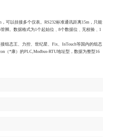
m
，可以挂接多个仪表。
RS232
标准通讯
距离
15m
，只能
、5管脚。数据格式为1个起始位﹑8个数据位﹑无
校验
﹑
1
连接组态王、力控、世纪星、Fix、
InTouch
等国内的组态
（*康）的PLC,Modbus-RTU地址型，数据为整型16