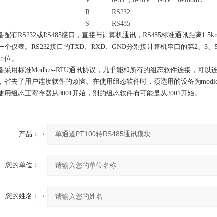
V
0-5V
，0-10V 1-5V 0-100mV
R
RS232
S
RS485
备配有RS232或RS485接口，直接与计算机通讯，
RS485
标准通讯
距离
1.5k
一个仪表。
RS232
接口的TXD、RXD、GND分别接计算机串口的第2、3
止位。
备采用标准Modbus-RTU通讯协议，几乎能和所有的组态软件连接，可以
，省去了用户连接软件的烦恼
。在使用组态软件时，须选用的设备为modicon
使用组态王寄存器从4001开始，别的组态软件有可能是从3001开始。
产品：
您的单位：
您的姓名：