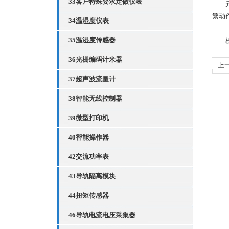
33客户特殊要求定做仪表
元件
繁动
34温湿度仪表
35温湿度传感器
校准
36光栅编码计米器
上
37超声波流量计
适
38智能无线控制器
39微型打印机
40智能操作器
42交流功率表
43导轨隔离模块
44扭矩传感器
46导轨电流电压采集器