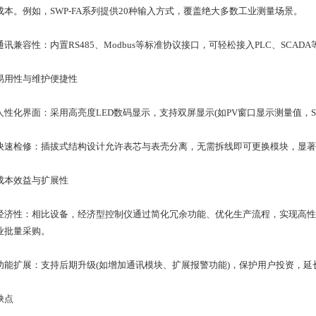
成本。例如，SWP-FA系列提供20种输入方式，覆盖绝大多数工业测量场景。
兼容性：内置RS485、Modbus等标准协议接口，可轻松接入PLC、SCA
性与维护便捷性
化界面：采用高亮度LED数码显示，支持双屏显示(如PV窗口显示测量值，S
检修：插拔式结构设计允许表芯与表壳分离，无需拆线即可更换模块，显著
效益与扩展性
性：相比设备，经济型控制仪通过简化冗余功能、优化生产流程，实现高性价比。
业批量采购。
扩展：支持后期升级(如增加通讯模块、扩展报警功能)，保护用户投资，延
点