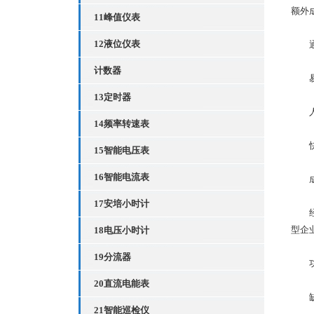
额外
11峰值仪表
12液位仪表
通讯
计数器
易用
13定时器
人性
14频率转速表
快速
15智能电压表
16智能电流表
成本
17安培小时计
经济
型企
18电压小时计
19分流器
功能
20直流电能表
缺
21智能巡检仪