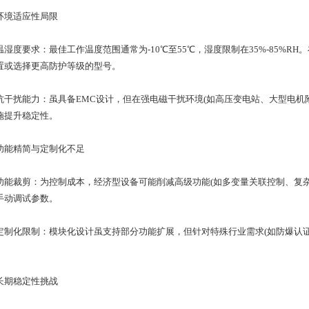
境适应性局限
度要求：最佳工作温度范围通常为-10℃至55℃，湿度限制在35%-85%RH
置或选择更高防护等级的型号。
扰能力：虽具备EMC设计，但在强电磁干扰环境(如高压变电站、大型电机附
施提升稳定性。
精简与定制化不足
裁剪：为控制成本，经济型设备可能削减高级功能(如多变量关联控制、复杂算法处
手动调试参数。
化限制：模块化设计虽支持部分功能扩展，但针对特殊行业需求(如防爆认证
。
期稳定性挑战