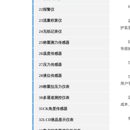
环
22报警仪
23流量积算仪
温湿
护装
24无纸记录仪
抗干
25称重测力传感器
等措
26温度传感器
功能
27压力传感器
28液位传感器
功能
用户
29称重拉压力仪表
定制
30多通道测控仪表
成本
31CK角度传感器
长
32LCD液晶显示仪表