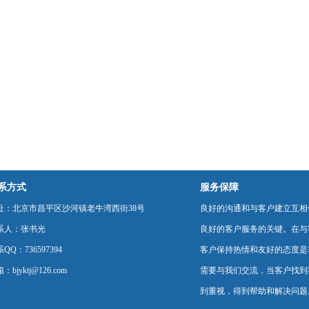
系方式
服务保障
址：北京市昌平区沙河镇老牛湾西街38号
良好的沟通和与客户建立互相
系人：张书光
良好的客户服务的关键。在与
QQ：736597394
客户保持热情和友好的态度是
：bjyktj@126.com
需要与我们交流，当客户找到
到重视，得到帮助和解决问题