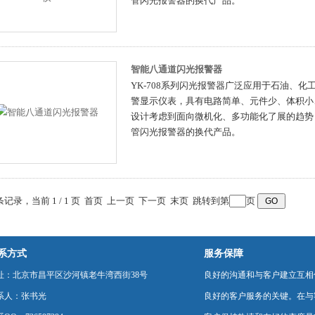
管闪光报警器的换代产品。
智能八通道闪光报警器
YK-708系列闪光报警器广泛应用于石油、
警显示仪表，具有电路简单、元件少、体积小
设计考虑到面向微机化、多功能化了展的趋势
管闪光报警器的换代产品。
 条记录，当前 1 / 1 页 首页 上一页 下一页 末页 跳转到第
页
系方式
服务保障
址：北京市昌平区沙河镇老牛湾西街38号
良好的沟通和与客户建立互相
系人：张书光
良好的客户服务的关键。在与