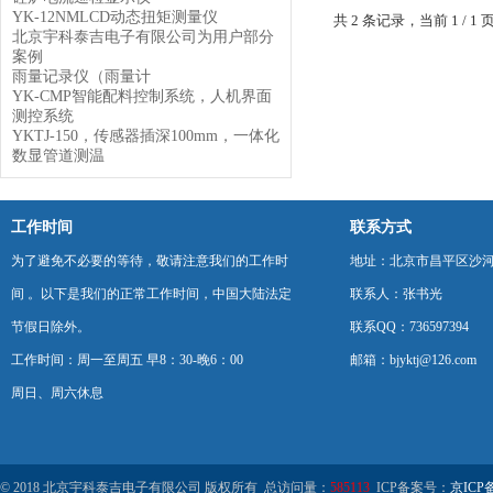
YK-12NMLCD动态扭矩测量仪
共 2 条记录，当前 1 /
北京宇科泰吉电子有限公司为用户部分
案例
雨量记录仪（雨量计
YK-CMP智能配料控制系统，人机界面
测控系统
YKTJ-150，传感器插深100mm，一体化
数显管道测温
工作时间
联系方式
为了避免不必要的等待，敬请注意我们的工作时
地址：北京市昌平区沙河
间 。以下是我们的正常工作时间，中国大陆法定
联系人：张书光
节假日除外。
联系QQ：736597394
工作时间：周一至周五 早8：30-晚6：00
邮箱：bjyktj@126.com
周日、周六休息
© 2018 北京宇科泰吉电子有限公司 版权所有 总访问量：
585113
ICP备案号：
京ICP备