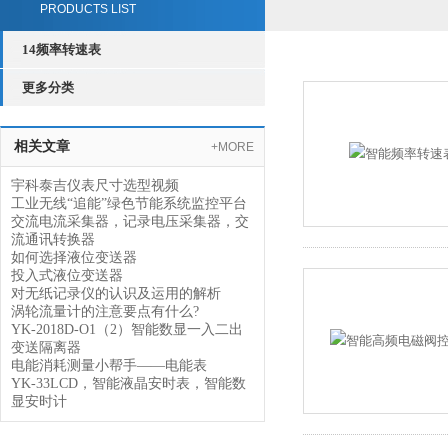
PRODUCTS LIST
14频率转速表
更多分类
相关文章
+MORE
宇科泰吉仪表尺寸选型视频
工业无线“追能”绿色节能系统监控平台
交流电流采集器，记录电压采集器，交
流通讯转换器
如何选择液位变送器
投入式液位变送器
对无纸记录仪的认识及运用的解析
涡轮流量计的注意要点有什么?
YK-2018D-O1（2）智能数显一入二出
变送隔离器
电能消耗测量小帮手——电能表
YK-33LCD，智能液晶安时表，智能数
显安时计