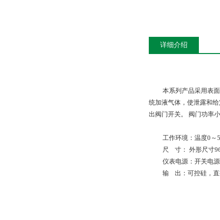
详细介绍
本系列产品采用表面
统加液气体，使泄露和给
出阀门开关。
阀门功率
工作环境：温度
0
～
尺
寸：
外形尺寸
9
仪表电源：
开关电源
输
出：可控硅，直