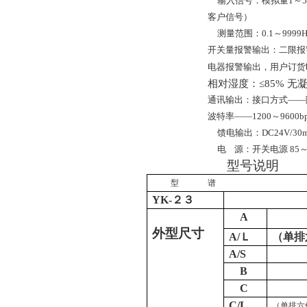
输入信号：模拟量1～5
客户信号）
测量范围：0.1～
9999
开关量报警输出：二限报警或
电器报警输出，用户订货
相对湿度：≤85% 
通讯输出：接口方式——隔离串
波特率——1200～
9600
馈电输出：DC24V/30
电
源：开关电源 85～2
型号说明
型
谱
YK-２３
A
外型尺寸
A/
Ｌ
（单排
A/S
B
C
C/L
（单排六