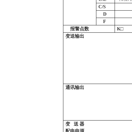
C/S
D
F
报警点数
K
□
变
送
输
出
通
讯
输
出
变
送
器
配
电
电
源