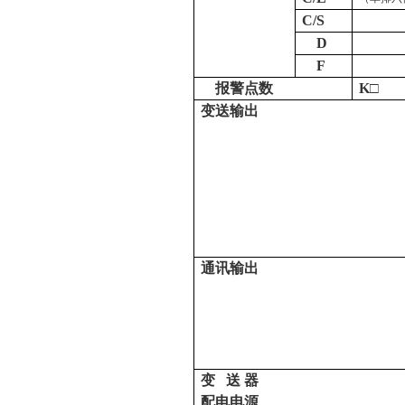
C/S
D
F
报警点数
K
□
变
送
输
出
通
讯
输
出
变
送
器
配
电
电
源