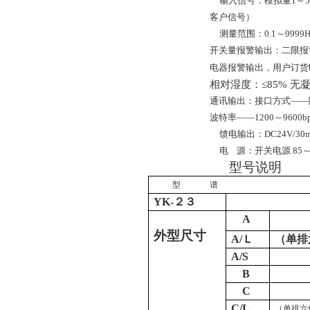
输入信号：模拟量1～5
客户信号）
测量范围：0.1～
9999
开关量报警输出：二限报警或
电器报警输出，用户订货
相对湿度：≤85% 
通讯输出：接口方式——隔离串
波特率——1200～
9600
馈电输出：DC24V/30
电
源：开关电源 85～2
型号说明
型
谱
YK-２３
A
外型尺寸
A/
Ｌ
（单排
A/S
B
C
C/L
（单排六