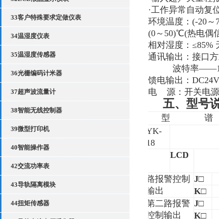
·工作异常自动复
33客户特殊要求定做仪表
环境温度：(
-20
～
(
0
～5
0
)
℃(热电偶
34温湿度仪表
相对湿度：≤85
35温湿度传感器
通讯输出：接口方
波特率——
36光栅编码计米器
馈电输出：
DC24
电
源：开关电
37超声波流量计
五、型号
38智能无线控制器
型
谱
39微型打印机
YK-
18
40智能操作器
LCD
42交流功率表
路报警控制
J
□
43导轨隔离模块
输出
K
□
第二路报警
J
□
44扭矩传感器
控制输出
K
□