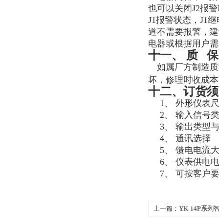
也可以关闭
J2
报警
J1
报警状态，
J1
继
道不需要报警，建
电器或根据用户需
十一、 质 保
如属厂方制造质
坏，修理时收成本
十二、订货须
1、
外形仪表
2、
输入信号
3、
输出类型
4、
通讯选择
5、
馈电电流
6、
仪表供电
7、
可按客户
上一篇：
YK-14P系