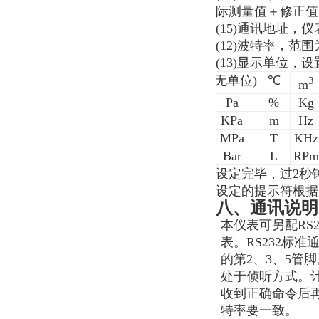
际测量值＋修正值
(15)
通讯地址，仪
(12)
波特率，范围
(13)
显示单位，设
(
无单位
)
℃
3
m
Pa
%
Kg
KPa
m
Hz
MPa
T
KHz
Bar
L
RPm
设定完毕，过
2
秒
设定的提示符根据
八、通讯说明
本仪表可另配RS2
表。
RS232
标准
的第2、3、5管
处于侦听方式。
收到正确命令后
特率要一致。