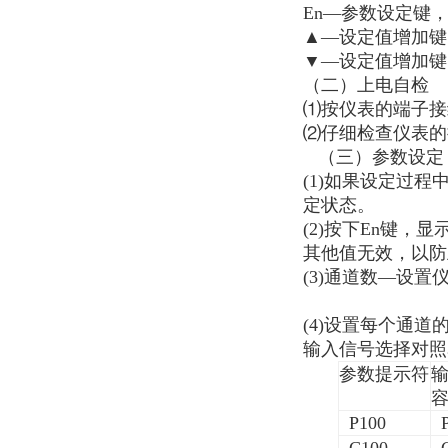
En
—参数设定键
▲—设定值增加键
▼—设定值增加键
（二）上电自检
⑴按仪表的端子接
⑵仔细检查仪表的
（
三）
参数设定
(1)
如果设定过程
定状态。
(2)
按下
En
键，显示
其他值无效，以防
(3)
通道数—设置
(4)
设置每个通道
输入信号选择对照
参数提示
符
P100