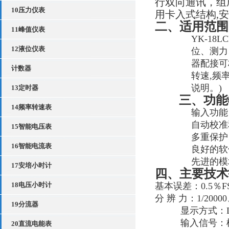
行双向通讯，组
10压力仪表
用卡入式结构,
二、适用范围
11峰值仪表
YK-1
12液位仪表
位、测力
器配接可
计数器
转速,频
说明。)
13定时器
三、功能
14频率转速表
输入功能
自动校准
15智能电压表
多重保护
16智能电流表
良好的软
先进的模
17安培小时计
四、主要技术
18电压小时计
基本误差：
0
.
5
％
F
分
辨
力：
1/20000
19分流器
显示方式：
输入信号：
20直流电能表