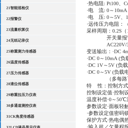
·热电阻
: Pt100
、
C
21智能巡检仪
·电 流
: 0
～
10mA
·电 压
: 0
～
5V
、
22报警仪
·远传压力电阻：
23流量积算仪
采样周期：
0.2S
（
开关量报
24无纸记录仪
AC220V
/
变送输出：
·DC 
25称重测力传感器
·DC 0～10mA (负
26温度传感器
·DC 1V～5V (负
·DC 0～5V (负载
27压力传感器
（多每路
28液位传感器
特
性：
控制方式
控制设定值·控制
29称重拉压力仪表
温度补偿·0～50
30多通道测控仪表
参数设定·面板轻
·参数设定值密码
31CK角度传感器
保护方式·热电偶
·输入超／欠量程
32LCD液晶显示仪表