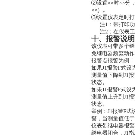
⑵设置
××
时
××
分
××）。
⑶设置仪表定时打
注1：带打印
注2：在仪表
十、报警
说明
该仪表可带多个继
免继电器频繁动作
报警点报警为例：
如果
J1
报警F式设
测量值下降到
J1
报
状态。
如果
J1
报警F式设
测量值上升到
J1
报
状态。
举例：
J1
报警F式
警，当测量值低于
仪表带继电器报警
继电器闭合，
J1
指