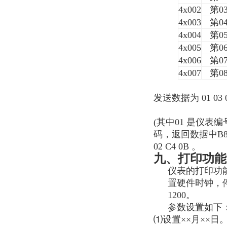
4x002
第
0
4x003
第
0
4x004
第
0
4x005
第
0
4x006
第
0
4x007
第
0
发送数据为 01 03 00 
(其中01 是仪表编
码，返回数据中B8 
02 C4 0B 。
九、打印功能
仪表的打印功
置硬件时钟，
1200。
参数设置如下
⑴设置
××
月
××日