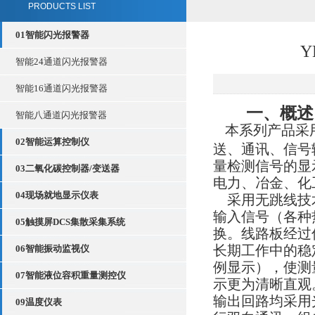
PRODUCTS LIST
01智能闪光报警器
Y
智能24通道闪光报警器
智能16通道闪光报警器
一、概述
智能八通道闪光报警器
本系列产品采
02智能运算控制仪
送、通讯、信号
量检测信号的显
03二氧化碳控制器/变送器
电力、冶金、化
04现场就地显示仪表
采用无跳线技术
输入信号（各种
05触摸屏DCS集散采集系统
换。线路板经过
长期工作中的稳
06智能振动监视仪
例显示），使测
07智能液位容积重量测控仪
示更为清晰直观
输出回路均采用
09温度仪表