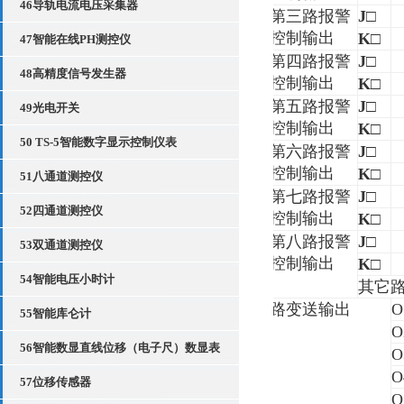
46导轨电流电压采集器
第三路报警
J
□
控制输出
K
□
47智能在线PH测控仪
第四路报警
J
□
48高精度信号发生器
控制输出
K
□
第五路报警
J
□
49光电开关
控制输出
K
□
50 TS-5智能数字显示控制仪表
第六路报警
J
□
控制输出
K
□
51八通道测控仪
第七路报警
J
□
52四通道测控仪
控制输出
K
□
第八路报警
J
□
53双通道测控仪
控制输出
K
□
54智能电压小时计
其它
路变送输出
O
55智能库仑计
O
56智能数显直线位移（电子尺）数显表
O
O
57位移传感器
O