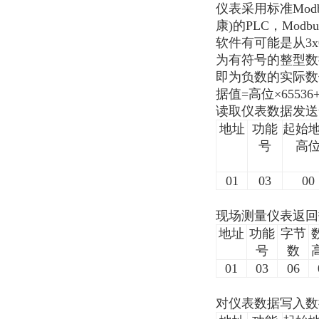
仪表采用标准Modb
康)的PLC，Mod
软件有可能是从3
为有符号的整型数
即为负数的实际数
据值=高位×655
读取仪表数据发送
地址
功能
起始
号
高
01
03
00
现场测量仪表返回
地址
功能
字节
号
数
01
03
06
对仪表数据写入数