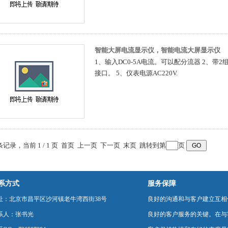
智能大屏电流显示仪，智能电流大屏显示仪
1、输入DC0-5A电流。可以配分流器 2、带2
接口。 5、仪表电源AC220V.
 条记录，当前 1 / 1 页 首页 上一页 下一页 末页 跳转到第
页
系方式
服务保障
址：北京市昌平区沙河镇老牛湾西街38号
良好的沟通和与客户建立互相
系人：张书光
良好的客户服务的关键。在与