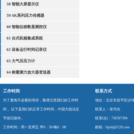
58 智能大屏显示仪
59 AK系列压力传感器
60 智能位移数显测控仪
61 台式机箱集成系统
62 设备运行时间记录仪
63 大气压压力计
64 称重测力放大器变送器
工作时间
联系方式
为了避免不必要的等待，敬请注意我们的工作时
地址：北京市昌平区沙河
间 。以下是我们的正常工作时间，中国大陆法定
联系人：张书光
节假日除外。
联系QQ：736597394
工作时间：周一至周五 早8：30-晚6：00
邮箱：bjyktj@126.com