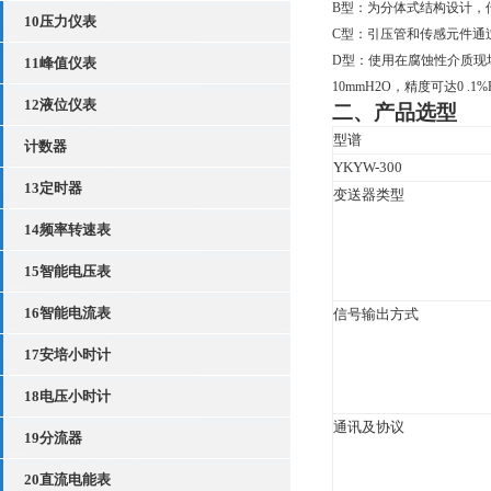
B
型：为分体式结构设计，
10压力仪表
C
型：引压管和传感元件通
D
型：使用在腐蚀性介质现
11峰值仪表
10mmH2O
，精度可达
0 .1%
12液位仪表
二、产品选型
型谱
计数器
YKYW-300
13定时器
变送器类型
14频率转速表
15智能电压表
16智能电流表
信号输出方式
17安培小时计
18电压小时计
通讯及协议
19分流器
20直流电能表