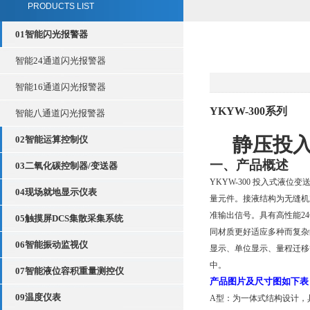
PRODUCTS LIST
01智能闪光报警器
智能24通道闪光报警器
智能16通道闪光报警器
YKYW-300
系列
智能八通道闪光报警器
静压投
02智能运算控制仪
一、产品概述
03二氧化碳控制器/变送器
YKYW-300
投入式液位变
04现场就地显示仪表
量元件。接液结构为无缝机
准输出信号。具有高性能
24
05触摸屏DCS集散采集系统
同材质更好适应多种而复杂
06智能振动监视仪
显示、单位显示、量程迁移
中。
07智能液位容积重量测控仪
产品图片及尺寸图如下表
09温度仪表
A
型：为一体式结构设计，