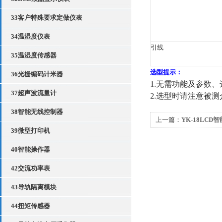
33客户特殊要求定做仪表
34温湿度仪表
引线
35温湿度传感器
选型提示：
36光栅编码计米器
1.
无需功能及参数、
37超声波流量计
2.
选型时请注意被测
38智能无线控制器
上一篇：
YK-18LC
39微型打印机
回路温度调节仪
40智能操作器
42交流功率表
43导轨隔离模块
44扭矩传感器