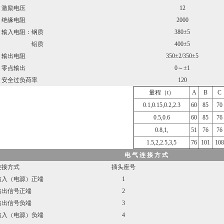
励电压
12
缘电阻
2000
入电阻：钢质
380±5
铝质
400±5
出电阻
350±2/350±5
点输出
0～±1
全过负荷率
120
量程（t）
A
B
C
0.1,0.15,0.2,2.3
60
85
70
0.5,0.6
60
85
76
0.8,1,
51
76
76
1.5,2,2.5,3,5
76
101
108
电 气 连 接 方 式
接方式
插头座号
（电源）正端
1
信号正端
2
信号负端
3
（电源）负端
4