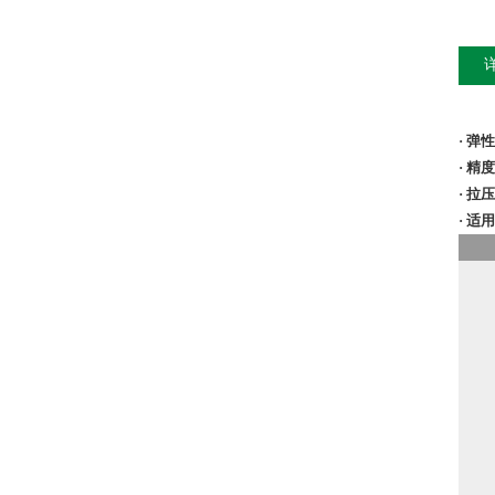
· 
· 
· 拉
· 
输
直
滞
重
工
温
零
输