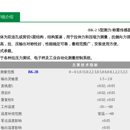
详细介绍
·BK-2 S型测力/称重传感
弹性体为双连孔或剪切S梁结构，结构紧凑，用于拉伸力和压缩力测量，抗侧向力
精度高，拉、压输出对称性好，性能稳定可靠，量程范围广，安装使用方便。
压式承载。
适用于各种拉压力测试、电子秤及工业自动化测量控制系统。
主 要 技 术 指 标
测量范围
BK-2B
0～0.1,0.15,0.2,2.3,0.5,0.6,0.8,1,2,2.5,3,5
出灵敏度
1.5～2.0
线度L
±0.02; ±0.05
后H
±0.02; ±0.05
复性R
±0.02; ±0.05
作温度
-10～+60
度补偿范围
室温～+60
点温度影响
±0.05
出温度影响
±0.05