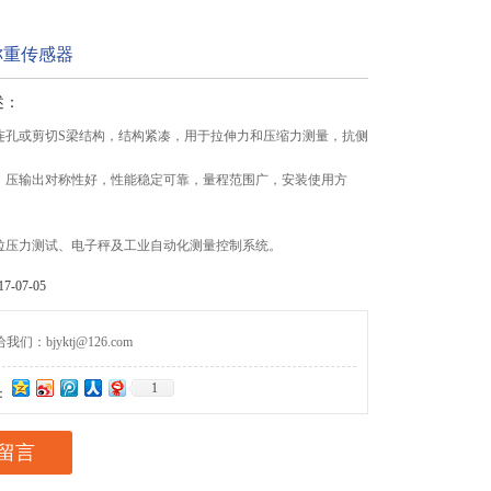
称重传感器
述：
双连孔或剪切S梁结构，结构紧凑，用于拉伸力和压缩力测量，抗侧
拉、压输出对称性好，性能稳定可靠，量程范围广，安装使用方
。
种拉压力测试、电子秤及工业自动化测量控制系统。
-07-05
们：bjyktj@126.com
1
：
留言