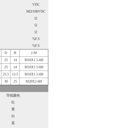
VDC
MΩ/100VDC
Ω
Ω
Ω
%F.S
%F.S
D
H
2-M
25
14
M16X1.5-6H
25
14
M16X1.5-6H
25.5
13.5
M16X1.5-6H
30
25
M20X2-6H
导线颜色
红
黄
白
蓝