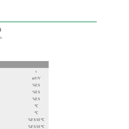
器
强。
t
mV/V
%F.S
%F.S
%F.S
℃
℃
%F.S/10 ℃
%F.S/10 ℃