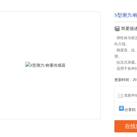
S型测力/
简要描
· 弹性体为
向力强。
· 精度高，
便。
· 拉压式承载
· 适用于各
更新时间：2017
发邮件给我
分享到
在线