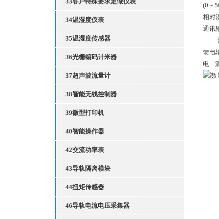
33客户特殊要求定做仪表
(0
～
5
相对
34温湿度仪表
通讯
35温湿度传感器
馈电
36光栅编码计米器
电
37超声波流量计
38智能无线控制器
39微型打印机
40智能操作器
42交流功率表
43导轨隔离模块
44扭矩传感器
46导轨电流电压采集器