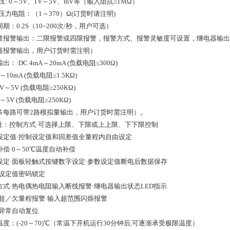
压
: 0
～
5V
、
1V
～
5V
、
mV
等（输入阻抗≥
1M
Ω）
传压力电阻：（
1
～
379
）Ω
(
订货时请注明
)
周期：
0.2S
（
10~200
次
/
秒，用户可选）
量报警输出：二限报警或四限报警，报警方式、报警灵敏度可设置，继电器输出
器报警输出，用户订货时需注明）
输出：·
DC 4mA
～
20mA (
负载电阻≤
300
Ω
)
～
10mA (
负载电阻≤
1.5K
Ω
)
1V
～
5V (
负载电阻≥
250K
Ω
)
～
5V (
负载电阻≥
250K
Ω
)
多每路可带
2
路模拟量输出，用户订货时需注明）。
性：控制方式·可选择上限、下限或上上限、下下限控制
设定值·控制设定值和回差值全量程内自由设定
补偿·
0
～
50
℃温度自动补偿
设定·面板轻触式按键数字设定·参数设定值断电后数据保存
数设定值密码锁定
方式·热电偶热电阻输入断线报警·继电器输出状态
LED
指示
入超／欠量程报警·输入超范围闪烁报警
作异常自动复位
温度：
(-20
～
70)
℃（常温下开机运行
30
分钟后
,
可逐渐承受极限温度）