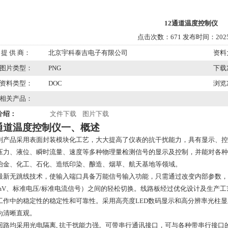
12通道温度控制仪
点击次数：671 发布时间：2025/
提 供 商：
北京宇科泰吉电子有限公司
资料
图片类型：
PNG
下载
资料类型：
DOC
浏览
相关产品：
介绍：
文件下载
图片下载
2通道温度控制仪一、概述
列产品采用表面封装模块化工艺，大大提高了仪表的抗干扰能力，具有显示、控
压力、液位、瞬时流量、速度等多种物理量检测信号的显示及控制，并能对各种
冶金、化工、石化、造纸印染、酿造、烟草、航天基地等领域。
最新无跳线技术，使输入端口具备万能信号输入功能，只需通过改变内部参数，
mV
、标准电压
/
标准电流信号）之间的轻松切换。线路板经过优化设计及生产工
工作中的稳定性的稳定性和可靠性。采用高亮度
LED
数码显示和高分辨率光柱显
为清晰直观。
回路均采用光电隔离
,
抗干扰能力强。可带串行通讯接口，可与各种带串行接口