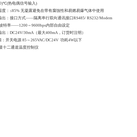
0)
℃
(
热电偶信号输入
)
湿度：≤
85%
无凝露避免在带有腐蚀性和易燃易爆气体中使用
输出：接口方式——隔离串行双向通讯接口
RS485/ RS232/Modem
波特率——
1200
～
9600bps
内部自由设定
输出：
DC24V/30mA
（最大
400mA
，订货时注明）
源：开关电源
85
～
265VAC/DC24V
功耗
4W
以下