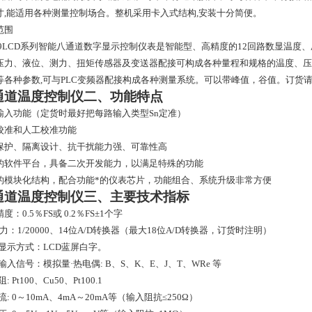
寸
,
能适用各种测量控制场合。整机采用卡入式结构
,
安装十分简便。
范围
9LCD
系列智能八通道数字显示控制仪表是智能型、高精度的
12
回路数显温度、
压力、液位、测力、扭矩传感器及变送器配接可构成各种量程和规格的温度、压
等各种参数
,
可与
PLC
变频器配接构成各种测量系统。可以带峰值，谷值。订货
2通道温度控制仪二、功能特点
输入功能（定货时最好把每路输入类型
Sn
定准）
校准和人工校准功能
保护、隔离设计、抗干扰能力强、可靠性高
的软件平台，具备二次开发能力，以满足特殊的功能
的模块化结构，配合功能*的仪表芯片，功能组合、系统升级非常方便
2通道温度控制仪三、主要技术指标
精度：
0.5
％
FS
或
0.2
％
FS
±
1
个字
力：
1/20000
、
14
位
A/D
转换器（最大
18
位
A/D
转换器，订货时注明）
显示方式：
LCD
蓝屏白字。
输入信号：模拟量·热电偶
: B
、
S
、
K
、
E
、
J
、
T
、
WRe
等
阻
: Pt100
、
Cu50
、
Pt100.1
流
: 0
～
10mA
、
4mA
～
20mA
等（输入阻抗≤
250
Ω）