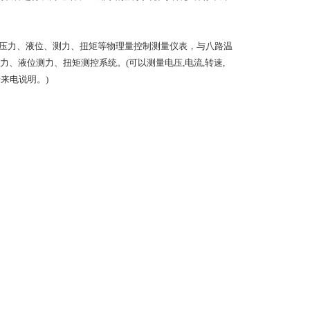
压力、液位、测力、扭矩等物理量控制测量仪表，与八路温
力、液位测力、扭矩测控系统。
(
可以测量电压
,
电流
,
转速
,
请来电说明。
)