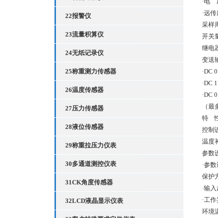
·电 
·远
22报警仪
采样
23流量积算仪
开关
继电
24无纸记录仪
变送
25称重测力传感器
·
DC 0
·
DC 
26温度传感器
·
DC 0
（最
27压力传感器
特
28液位传感器
控制
温度
29称重拉压力仪表
参数
30多通道测控仪表
·参
保护
31CK角度传感器
·输
·工
32LCD液晶显示仪表
环境