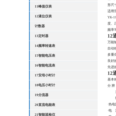
形尺
11峰值仪表
适用
12液位仪表
YK-1
度、
计数器
频率
1
13定时器
万能
14频率转速表
自动
多重
15智能电压表
良好
16智能电流表
先进
1
17安培小时计
基本
18电压小时计
分
辨
19分流器
·热电
20直流电能表
·电 
21智能巡检仪