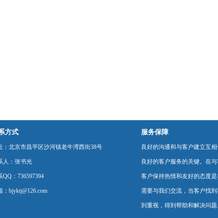
系方式
服务保障
址：北京市昌平区沙河镇老牛湾西街38号
良好的沟通和与客户建立互相
系人：张书光
良好的客户服务的关键。在与
QQ：736597394
客户保持热情和友好的态度是
：bjyktj@126.com
需要与我们交流，当客户找到
到重视，得到帮助和解决问题