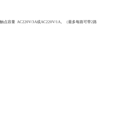
触点容量
AC220V/3A
或
AC220V/1A
。（最多每路可带
2
路