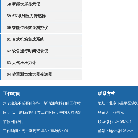
58 智能大屏显示仪
59 AK系列压力传感器
60 智能位移数显测控仪
61 台式机箱集成系统
62 设备运行时间记录仪
63 大气压压力计
64 称重测力放大器变送器
工作时间
联系方式
为了避免不必要的等待，敬请注意我们的工作时
地址：北京市昌平区沙河
间 。以下是我们的正常工作时间，中国大陆法定
联系人：张书光
节假日除外。
联系QQ：736597394
工作时间：周一至周五 早8：30-晚6：00
邮箱：bjyktj@126.com