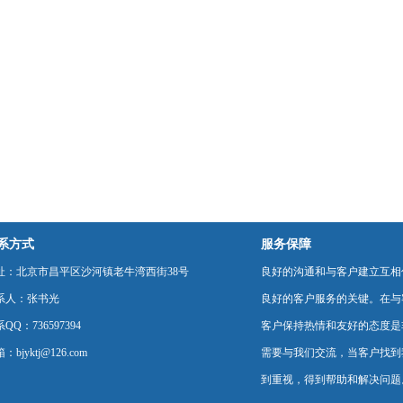
系方式
服务保障
址：北京市昌平区沙河镇老牛湾西街38号
良好的沟通和与客户建立互相
系人：张书光
良好的客户服务的关键。在与
QQ：736597394
客户保持热情和友好的态度是
：bjyktj@126.com
需要与我们交流，当客户找到
到重视，得到帮助和解决问题