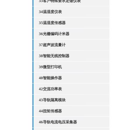
33客户特殊要求定做仪表
34温湿度仪表
35温湿度传感器
36光栅编码计米器
37超声波流量计
38智能无线控制器
39微型打印机
40智能操作器
42交流功率表
43导轨隔离模块
44扭矩传感器
46导轨电流电压采集器