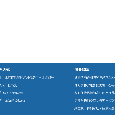
系方式
服务保障
址：北京市昌平区沙河镇老牛湾西街38号
良好的沟通和与客户建立互相
系人：张书光
良好的客户服务的关键。在与
QQ：736597394
客户保持热情和友好的态度是
：bjyktj@126.com
需要与我们交流，当客户找到
到重视，得到帮助和解决问题