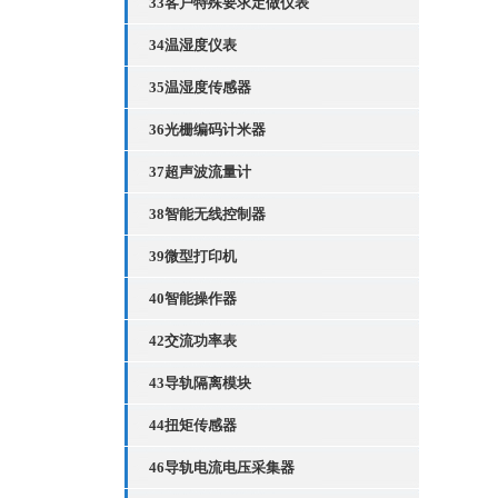
33客户特殊要求定做仪表
34温湿度仪表
35温湿度传感器
36光栅编码计米器
37超声波流量计
38智能无线控制器
39微型打印机
40智能操作器
42交流功率表
43导轨隔离模块
44扭矩传感器
46导轨电流电压采集器