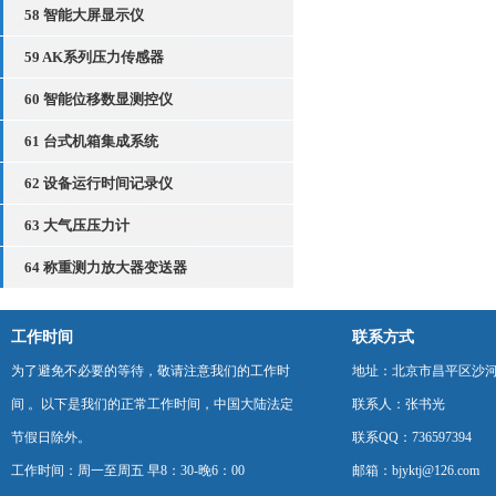
58 智能大屏显示仪
59 AK系列压力传感器
60 智能位移数显测控仪
61 台式机箱集成系统
62 设备运行时间记录仪
63 大气压压力计
64 称重测力放大器变送器
工作时间
联系方式
为了避免不必要的等待，敬请注意我们的工作时
地址：北京市昌平区沙河
间 。以下是我们的正常工作时间，中国大陆法定
联系人：张书光
节假日除外。
联系QQ：736597394
工作时间：周一至周五 早8：30-晚6：00
邮箱：bjyktj@126.com