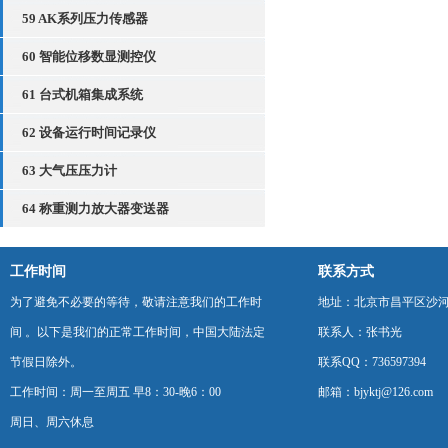
59 AK系列压力传感器
60 智能位移数显测控仪
61 台式机箱集成系统
62 设备运行时间记录仪
63 大气压压力计
64 称重测力放大器变送器
工作时间
联系方式
为了避免不必要的等待，敬请注意我们的工作时
地址：北京市昌平区沙河
间 。以下是我们的正常工作时间，中国大陆法定
联系人：张书光
节假日除外。
联系QQ：736597394
工作时间：周一至周五 早8：30-晚6：00
邮箱：bjyktj@126.com
周日、周六休息