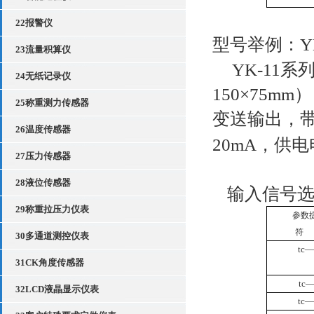
22报警仪
型号举例：
Y
23流量积算仪
YK-11
24无纸记录仪
150×75
25称重测力传感器
变送输出，带
26温度传感器
20mA，
供电
27压力传感器
28液位传感器
输入信号
29称重拉压力仪表
参数
符
30多通道测控仪表
tc
―
31CK角度传感器
tc
32LCD液晶显示仪表
tc