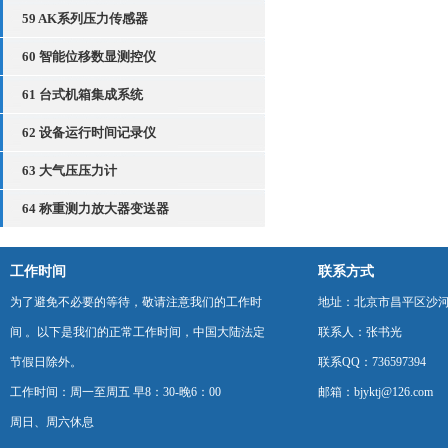
59 AK系列压力传感器
60 智能位移数显测控仪
61 台式机箱集成系统
62 设备运行时间记录仪
63 大气压压力计
64 称重测力放大器变送器
工作时间
联系方式
为了避免不必要的等待，敬请注意我们的工作时
地址：北京市昌平区沙河
间 。以下是我们的正常工作时间，中国大陆法定
联系人：张书光
节假日除外。
联系QQ：736597394
工作时间：周一至周五 早8：30-晚6：00
邮箱：bjyktj@126.com
周日、周六休息