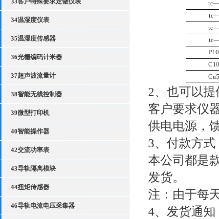
33客户特殊要求定做仪表
tc
tc
34温湿度仪表
tc
35温湿度传感器
tc
P10
36光栅编码计米器
C1
37超声波流量计
Cu
2、也可以
38智能无线控制器
客户要求仪
39微型打印机
供电电源，
40智能操作器
3、付款方式
42交流功率表
本公司都是
43导轨隔离模块
发货。
44扭矩传感器
注：由于每
46导轨电流电压采集器
4、发货通知