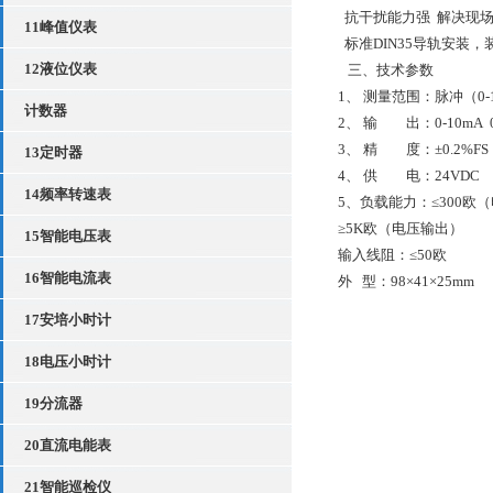
抗干扰能力强
解决现
11峰值仪表
标准
DIN35
导轨安装，
12液位仪表
三、技术参数
1
、
测量范围：脉冲（
0
计数器
2
、
输 出：
0-10mA 
3
、
精 度：±
0.2%FS
13定时器
4
、
供 电：
24
14频率转速表
5
、负载能力：≤
300
欧（
≥
5K
欧（电压输出）
15智能电压表
输入线阻：≤
50
欧
16智能电流表
外
型：
98
×
41
×
25mm
17安培小时计
18电压小时计
19分流器
20直流电能表
21智能巡检仪