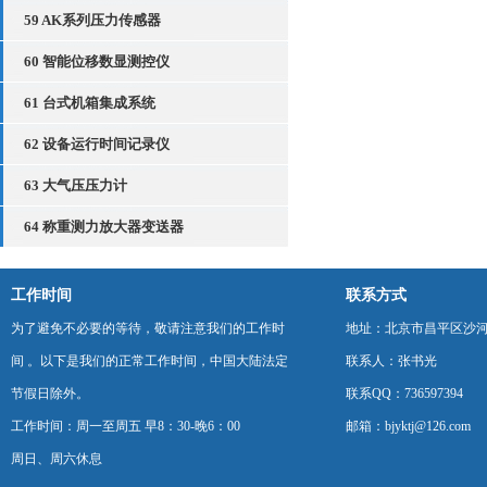
59 AK系列压力传感器
60 智能位移数显测控仪
61 台式机箱集成系统
62 设备运行时间记录仪
63 大气压压力计
64 称重测力放大器变送器
工作时间
联系方式
为了避免不必要的等待，敬请注意我们的工作时
地址：北京市昌平区沙河
间 。以下是我们的正常工作时间，中国大陆法定
联系人：张书光
节假日除外。
联系QQ：736597394
工作时间：周一至周五 早8：30-晚6：00
邮箱：bjyktj@126.com
周日、周六休息