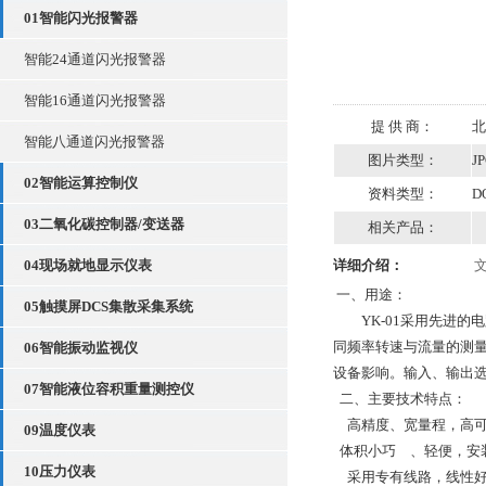
01智能闪光报警器
智能24通道闪光报警器
智能16通道闪光报警器
提 供 商：
北
智能八通道闪光报警器
图片类型：
J
02智能运算控制仪
资料类型：
D
03二氧化碳控制器/变送器
相关产品：
04现场就地显示仪表
详细介绍：
一、用途：
05触摸屏DCS集散采集系统
YK-01
采用先进的电
同频率转速与流量的测
06智能振动监视仪
设备影响。输入、输出
07智能液位容积重量测控仪
二、主要技术特点：
高精度、宽量程，高可
09温度仪表
体积小巧 、轻便，安
10压力仪表
采用专有线路，线性好