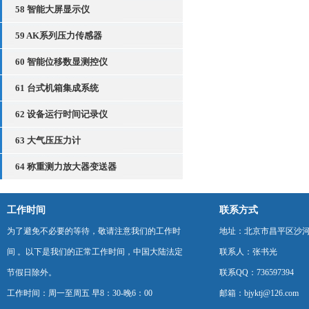
58 智能大屏显示仪
59 AK系列压力传感器
60 智能位移数显测控仪
61 台式机箱集成系统
62 设备运行时间记录仪
63 大气压压力计
64 称重测力放大器变送器
工作时间
联系方式
为了避免不必要的等待，敬请注意我们的工作时
地址：北京市昌平区沙河
间 。以下是我们的正常工作时间，中国大陆法定
联系人：张书光
节假日除外。
联系QQ：736597394
工作时间：周一至周五 早8：30-晚6：00
邮箱：bjyktj@126.com