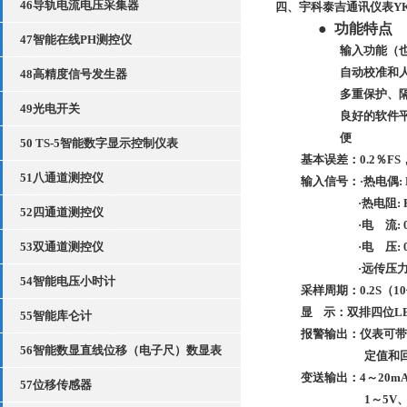
46导轨电流电压采集器
四、宇科泰吉通讯仪表
YK
●
功能特点
47智能在线PH测控仪
输入功能（
自动校准和
48高精度信号发生器
多重保护、
49光电开关
良好的软件
便
50 TS-5智能数字显示控制仪表
基本误差：0
.2
％FS
51八通道测控仪
输入信号：·热电偶: 
·热电阻: P
52四通道测控仪
·电 流: 
53双通道测控仪
·电 压: 
·远传压
54智能电压小时计
采样周期：0.2S
（10
显
示：
双排四位
L
55智能库仑计
报警输出：
仪表可带
56智能数显直线位移（电子尺）数显表
定值和
变送输出：4
～20
m
57位移传感器
1
～
5V