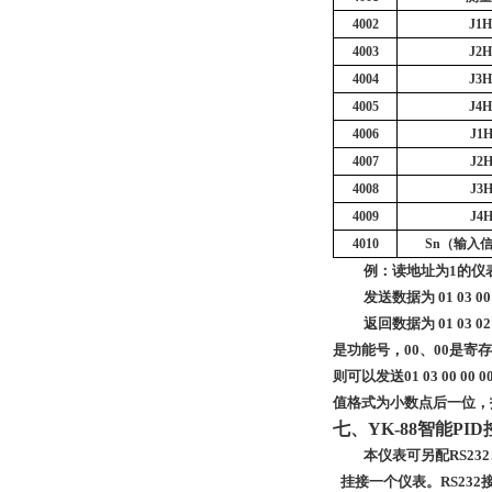
4002
J1
4003
J2
4004
J3
4005
J4
4006
J1
4007
J2
4008
J3
4009
J4
4010
Sn（
输入
例：读地址为
1的仪
发送数据为
01 03 00
返回数据为
01 03
是功能号，00、00是寄存
则可以发送01 03 00 00 0
值格式为小数点后一位，
七、YK-88智能P
本仪表可另配
RS2
挂接一个仪表。
RS232