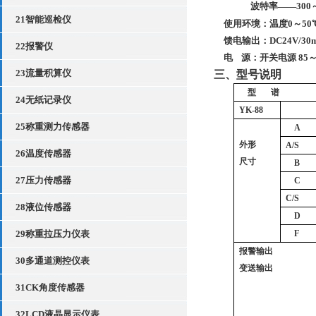
波特率——300
21智能巡检仪
使用环境：温度0
～
50
馈电输出：DC24V
/30
22报警仪
电
源：开关电源 85
～
23流量积算仪
三、型号说明
型
谱
24无纸记录仪
YK-88
25称重测力传感器
A
外形
A/S
26温度传感器
尺寸
B
27压力传感器
C
C/S
28液位传感器
D
29称重拉压力仪表
F
报警输出
30多通道测控仪表
变送输出
31CK角度传感器
32LCD液晶显示仪表