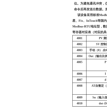
位。
为避免通讯冲突，
命令后再发送出数据。
该设备采用标准
Mo
星、Fix、
InTouch
等国内
Modbus-RTU地址型
寄存器对应表
（对应的具
4001
PV
测
4002
SV
控制
4003
手动
（0）.
自
4004
Out（
输出比
4005
P
4006
I
4007
d
4008
AT
自整定
（
4009
Sn（
输入
4010
dot
小