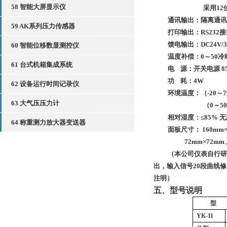
58 智能大屏显示仪
采用
12
通讯输出：隔离通讯接口
59 AK系列压力传感器
打印输出：
RS232
馈电输出：DC24V
/
60 智能位移数显测控仪
温度补偿：
0
～
50
冷
61 台式机箱集成系统
电
源：开关电源 8
功
耗：4W
62 设备运行时间记录仪
环境温度：
（
-20
～
63 大气压压力计
（
0
～
5
相对湿度：≤
85%
64 称重测力放大器变送器
面板尺寸： 160mm
72mm
×
7
2mm
（本公司仪表自行研
出，输入信号20
段曲线修
注明）
五、型号说明
型
YK-11