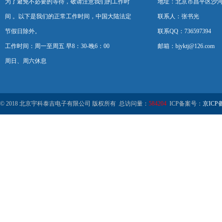
为了避免不必要的等待，敬请注意我们的工作时
地址：北京市昌平区沙河
间 。以下是我们的正常工作时间，中国大陆法定
联系人：张书光
节假日除外。
联系QQ：736597394
工作时间：周一至周五 早8：30-晚6：00
邮箱：bjyktj@126.com
周日、周六休息
© 2018 北京宇科泰吉电子有限公司 版权所有 总访问量：
584204
ICP备案号：
京ICP备