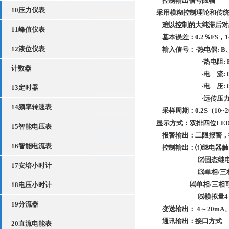
控制输出信号限幅
10压力仪表
采用模糊控制理论和传统P
难以控制的大纯滞后对
11峰值仪表
基本误差：0
.2
％FS
，1
12液位仪表
输入信号：·热电偶: B
·热电阻: P
计数器
·电 流: 
·电 压: 
13定时器
·远传压
14频率转速表
采样周期：0.2S
（10~2
显示方式：双排四位LE
15智能电压表
报警输出：二限报警，
16智能电流表
控制输出：
⑴继电器触
⑵固态继
17安培小时计
⑶单相
/
⑷单相
/三相
18电压小时计
⑸模拟量4
19分流器
变送输出： 4
～20
mA
通讯输出：接口方式——隔离
20直流电能表