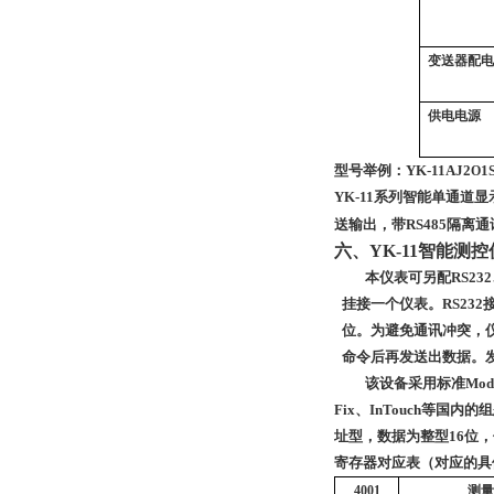
变送器配
供电电源
型号举例：
YK-11AJ2
1
O
YK-11
系列智能单通道显示
送输出，带RS485隔离
六、YK-11智能测
本仪表可另配
RS2
挂接一个仪表。
RS232
位。
为避免通讯冲突，
命令后再发送出数据。
该设备采用标准
Mo
Fix、
InTouch
等国内的组
址型，数据为整型16位，
寄存器对应表
（对应的具
4001
测量