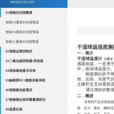
PRODUCTS LIST
01智能闪光报警器
智能24通道闪光报警器
智能16通道闪光报警器
智能八通道闪光报警器
干湿球温湿度测
02智能运算控制仪
一．简介
干湿球温度计（dry and 
03二氧化碳控制器/变送器
感器组成，一支用
中，称湿球温度计
04现场就地显示仪表
根据测出的干球温
焓、比容、水蒸气分
05触摸屏DCS集散采集系统
之横栏交叉68度就
通过测的的数
06智能振动监视仪
二．概述
07智能液位容积重量测控仪
本系列产品采用表面
度、压力、液位、瞬时流
09温度仪表