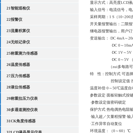
显示方式：高亮度LCD
21智能巡检仪
输入信号：电流信号，电压
采样周期：1 S（10~20
22报警仪
开关量报警输出：二限报
23流量积算仪
继电器报警输出，用户订
变送输出：·
DC 4mA～2
24无纸记录仪
·
DC 0～10
·
DC 1V～5
25称重测力传感器
·
DC 0～5V
26温度传感器
（zui多每路
特
性：
控制方式·可选
27压力传感器
控制设定值
28液位传感器
温度补偿·
0～50℃温度
参数设定·面板轻触式按
29称重拉压力仪表
·参数设定值密码锁定
保护方式·热电偶热电阻
30多通道测控仪表
·输入超／欠量程报警·
31CK角度传感器
·工作异常自动复位
环境温度：
（
0～60）
32LCD液晶显示仪表