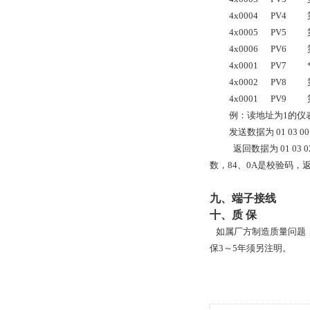
4x0004
PV4
4x0005
PV5
4x0006
PV6
4x0001
PV7
4x0002
PV8
4x0001
PV9
例：读地址为
1的仪表
发送数据为
01 03 00
返回数据为
01 03
数，84、0A是校验码，返回数
九、端子接线
十、质 保
如属厂方制造质量问题
保
3～5年须另注明。