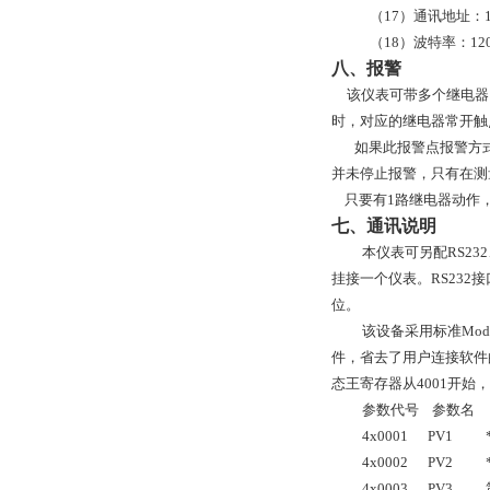
（17）通讯地址：1
（18）波特率：1200
八、报警
该仪表可带多个继电器
时，对应的继电器常开触
如果此报警点报警方
并未停止报警，只有在测
只要有1路继电器动作
七、通讯说明
本仪表可另配
RS2
挂接一个仪表。RS232接
位。
该设备采用标准
Mo
件，省去了用户连接软件
态王寄存器从4001开始
参数代号
参数名
4x0001
PV1
4x0002
PV2
4x0003
PV3