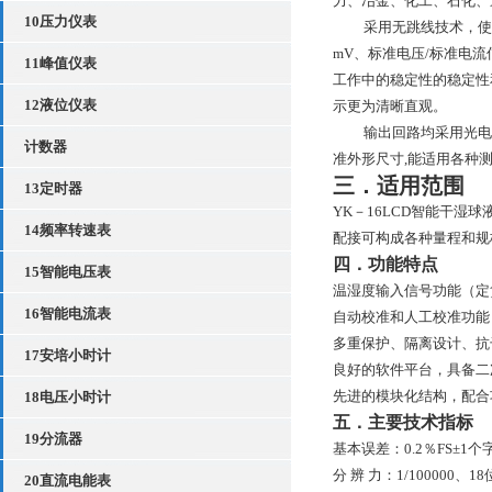
力、冶金、化工、石化、
10压力仪表
采用无跳线技术，使
mV、标准电压/标准电
11峰值仪表
工作中的稳定性的稳定性
12液位仪表
示更为清晰直观。
输出回路均采用光电
计数器
准外形尺寸,能适用各种
三．适用范围
13定时器
YK－16LCD智能干
14频率转速表
配接可构成各种量程和规
四．功能特点
15智能电压表
温湿度输入信号功能（定
16智能电流表
自动校准和人工校准功能
多重保护、隔离设计、抗
17安培小时计
良好的软件平台，具备二
先进的模块化结构，配合
18电压小时计
五．主要技术指标
19分流器
基本误差：0.2％FS±1个
分 辨 力：1/100000、
20直流电能表