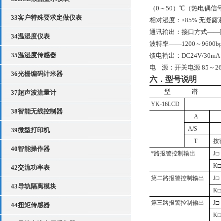
（0～
5
0）℃
（热电偶信
33客户特殊要求定做仪表
相对湿度：≤
85% 无凝
通讯输出：接口方式——
34温湿度仪表
波特率——
1200～960
35温湿度传感器
馈电输出：
DC24V/30
电
源：开关电源 85～26
36光栅编码计米器
六．型号说明
型
谱
37超声波流量计
YK-16LCD
38智能无线控制器
A
A/S
39微型打印机
T
按
40智能操作器
*路报警控制输出
J
□
K
42交流功率表
第二路报警控制输出
J
□
43导轨隔离模块
K
第三路报警控制输出
J
□
44扭矩传感器
K