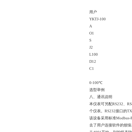
用户
YKTJ-100
A
O1
S
J2
L100
D12
C1
0-100℃
选型举例
八、通讯说明
本仪表可另配RS232、R
个仪表。RS232接口的
该设备采用标准Modbu
去了用户连接软件的烦恼。在