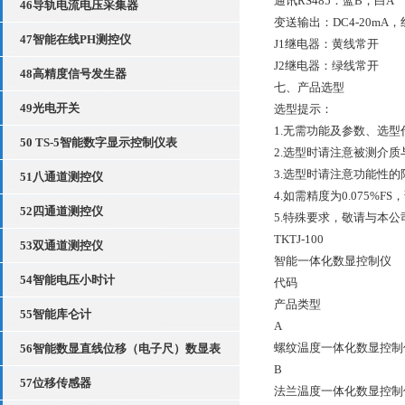
通讯RS485：蓝B，白A
46导轨电流电压采集器
变送输出：DC4-20mA，
47智能在线PH测控仪
J1继电器：黄线常开
J2继电器：绿线常开
48高精度信号发生器
七、产品选型
49光电开关
选型提示：
1.无需功能及参数、选型
50 TS-5智能数字显示控制仪表
2.选型时请注意被测介
3.选型时请注意功能性
51八通道测控仪
4.如需精度为0.075%F
52四通道测控仪
5.特殊要求，敬请与本
TKTJ-100
53双通道测控仪
智能一体化数显控制仪
54智能电压小时计
代码
产品类型
55智能库仑计
A
螺纹温度一体化数显控制
56智能数显直线位移（电子尺）数显表
B
57位移传感器
法兰温度一体化数显控制