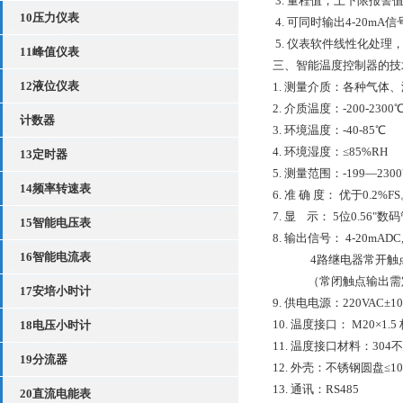
3. 量程值，上下限报
10压力仪表
4. 可同时输出4-20mA
5. 仪表软件线性化处理
11峰值仪表
三、智能温度控制器的技
12液位仪表
1. 测量介质：各种气体
2. 介质温度：-200-2300
计数器
3. 环境温度：-40-85℃
4. 环境湿度：≤85%RH
13定时器
5. 测量范围：-199—230
14频率转速表
6. 准 确 度： 优于0.2%F
7. 显 示： 5位0.56"数
15智能电压表
8. 输出信号： 4-20mADC
16智能电流表
4路继电器常开触点：1A/
（常闭触点输出需
17安培小时计
9. 供电电源：220VAC±1
10. 温度接口： M20×
18电压小时计
11. 温度接口材料：304
19分流器
12. 外壳：不锈钢圆盘≤10
13. 通讯：RS485
20直流电能表