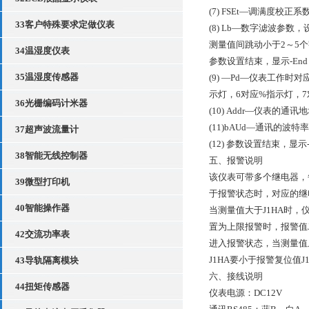
(7) FSEt—调满度校正系
33客户特殊要求定做仪表
(8) Lb—数字滤波参
测量值间跳动小于2～5
34温湿度仪表
参数设置结束，显示-En
35温湿度传感器
(9) —Pd—仪表工作
示灯，6对应%指示灯，7
36光栅编码计米器
(10) Addr—仪表的通
(11)bAUd—通讯的波特率
37超声波流量计
(12) 参数设置结束，显
38智能无线控制器
五、报警说明
该仪表可带多个继电器，
39微型打印机
于报警状态时，对应的继电
40智能操作器
当测量值大于J1HA时，
置为上限报警时，报警值J
42交流功率表
进入报警状态，当测量值
J1HA要小于报警复位值J1
43导轨隔离模块
六、接线说明
44扭矩传感器
仪表电源：DC12V