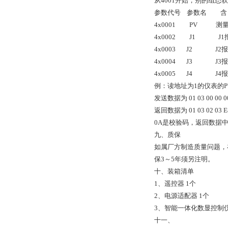
从4001开始，别的组态软
参数代号 参数名 
4x0001 PV 测
4x0002 J1 J
4x0003 J2 J2
4x0004 J3 J3
4x0005 J4 J4
例：读地址为1的仪表的PV
发送数据为 01 03 00 00 00
返回数据为 01 03 02 
0A是校验码，返回数据中B8 
九、质保
如属厂方制造质量问题，
保3～5年须另注明。
十、装箱清单
1、遥控器 1个
2、电源适配器 1个
3、智能一体化数显控制仪
十一、