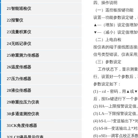
四、操作说明
21智能巡检仪
（一）遥控板按键功能
设置—功能参数设定键，
22报警仪
▲—（增加）设定值增加
23流量积算仪
▼—（减小）设定值增加
（二）上电自检
24无纸记录仪
按仪表的端子接线图连接
信号类型错误。仪表采用
25称重测力传感器
（三）参数设定
26温度传感器
工作状态下，显示测量值
行。设置好一个参数后，
27压力传感器
参数设定如下：
28液位传感器
(1)－cd－密码，用▲
后，按En键进行下一个
29称重拉压力仪表
(2) HA—上限报警设定值
(3) LA—下限报警设定值
30多通道测控仪表
(4) bS-L—?变送输出
31CK角度传感器
(5) bS-H—变送输出
(6) oSEt—调零点校正系
32LCD液晶显示仪表