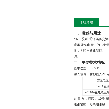
详细介绍
一、
概述与用途
YKTJ
系列
8
通道隔离交流
通讯
,
能将电网中的电参
换，实现自动化管理。广
统。
二、
主要技术指标
基本误差：
0
.
2
％
FS
输入信号：
标称输入AC电流
交流电流
0
～
5A
直
5
～2000A配电流互
过 量 程：持续：1.2倍
通讯输出：隔离通讯接口