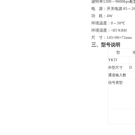
波特率
1200
～9600bp
电
源：开关电源
85
～
2
功
耗：
4W
环境温度：
0
～
50
℃
环境湿度：
<
85
％
RH
尺
寸：
145
×
90
×72mm
三、型号说明
型
YKTJ
外型尺寸
D
通道输入数
信号类型