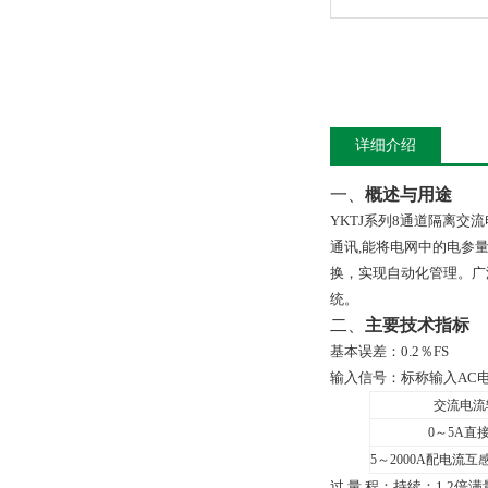
详细介绍
一、
概述与用途
YKTJ
系列
8
通道隔离交流
通讯
,
能将电网中的电参
换，实现自动化管理。广
统。
二、
主要技术指标
基本误差：
0
.
2
％
FS
输入信号：
标称输入AC电流
交流电流
0
～
5A
直
5
～2000A配电流互
过 量 程：持续：1.2倍