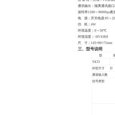
通讯输出：隔离通讯接口
波特率
1200
～9600bp
电
源：开关电源
85
～
2
功
耗：
4W
环境温度：
0
～
50
℃
环境湿度：
<
85
％
RH
尺
寸：
145
×
90
×72mm
三、型号说明
型
YKTJ
外型尺寸
D
通道输入数
信号类型