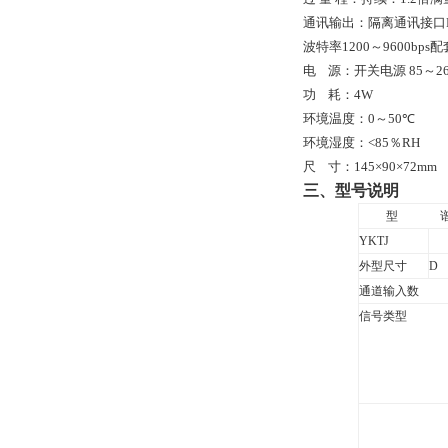
通讯输出：隔离通讯接口
波特率
1200
～9600bp
电
源：开关电源
85
～
2
功
耗：
4W
环境温度：
0
～
50
℃
环境湿度：
<
85
％
RH
尺
寸：
145
×
90
×72mm
三、型号说明
型
YKTJ
外型尺寸
D
通道输入数
信号类型