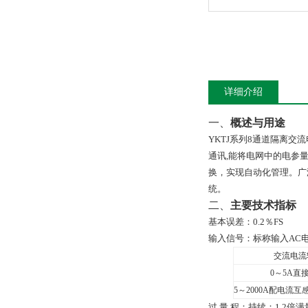
详细介绍
一、
概述与用途
YKTJ
系列
8
通道隔离交流
通讯
,
能将电网中的电参
换，实现自动化管理。广
统。
二、
主要技术指标
基本误差：
0
.
2
％
FS
输入信号：
标称输入AC电流
交流电流
0
～
5A
直
5
～2000A配电流互
过 量 程：持续：1.2倍