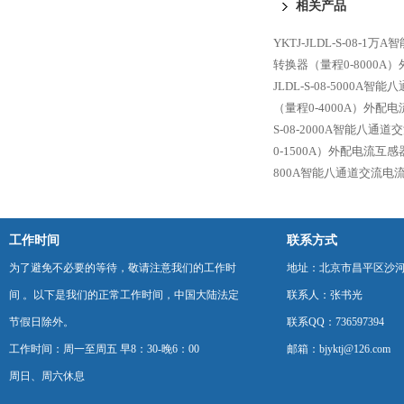
相关产品
器
YKTJ-JLDL-S-08
转换器（量程0-8000A
JLDL-S-08-5000
（量程0-4000A）外配
S-08-2000A智能八
0-1500A）外配电流互感
800A智能八通道交流电
工作时间
联系方式
为了避免不必要的等待，敬请注意我们的工作时
地址：北京市昌平区沙河
间 。以下是我们的正常工作时间，中国大陆法定
联系人：张书光
节假日除外。
联系QQ：736597394
工作时间：周一至周五 早8：30-晚6：00
邮箱：bjyktj@126.com
周日、周六休息