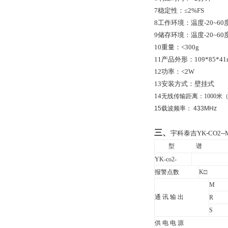
7
稳定性：
≤2
%FS
8
工作环境：温度
-20~60
9
储存环境：温度
-20~60
10
重量：
<
300g
11
产品外形：
109*85*4
12
功率：
<
2W
13
安装方式：壁挂式
14
无线传输距离：1000米
15
载波频率：
433MHz
三、
宇科泰吉YK-CO2-
型
谱
YK-co2-
报警点数
K
□
M
通 讯 输 出
R
S
供 电 电 源