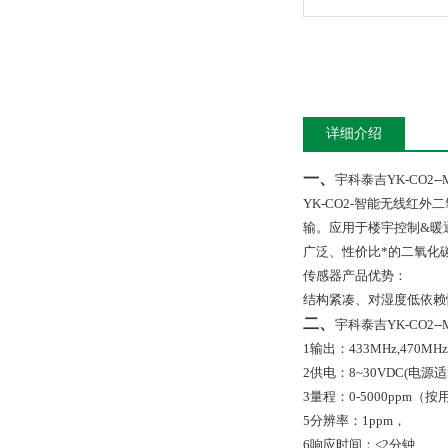
详细介绍
一、
宇科泰吉YK-CO2-
YK-CO2-
智能无线红外二
输。应用于楼宇控制
&
暖
广泛、性价比*的二氧化
传感器产品优势：
结构紧凑、对湿度低依赖
二、
宇科泰吉YK-CO2-
1
输出：
433MHz,470MHz
2
供电：
8~30VDC(
电源适
3
量程：
0-5000ppm
（按
5
分辨率：
1ppm
，
6
响应时间：<
2
分钟