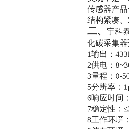
传感器产品
结构紧凑、
二、
宇科泰
化碳采集器
1
输出：
43
2
供电：
8~3
3
量程：
0-5
5
分辨率：
1
6
响应时间：
7
稳定性：
≤
8
工作环境