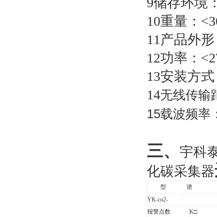
9
储存环境
10
重量：
<
3
11
产品外形
12
功率：
<
13
安装方式
14
无线传输距
15
载波频率
三、
宇科泰
化碳采集器
型
谱
YK-co2-
报警点数
K
□