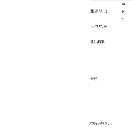
M
通 讯 输 出
R
S
供 电 电 源
载波频率
量程
带数码管显示