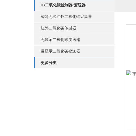
03二氧化碳控制器/变送器
智能无线红外二氧化碳采集器
红外二氧化碳传感器
无显示二氧化碳变送器
带显示二氧化碳变送器
更多分类