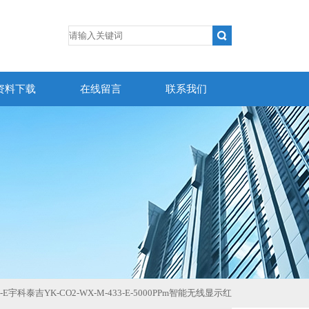
资料下载
在线留言
联系我们
M-E宇科泰吉YK-CO2-WX-M-433-E-5000PPm智能无线显示红