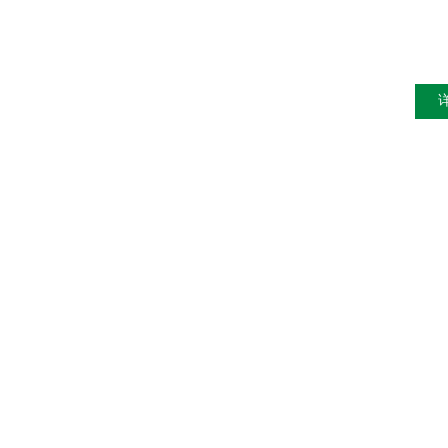
一、
YK-C
输。
广泛
传感
结构
二、
1
输出
2
供电
3
量程
5
分辨
6
响应
7
稳定