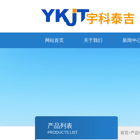
网站首页
关于我们
新闻中
产品列表
PRODUCTS LIST
首页
>
产品