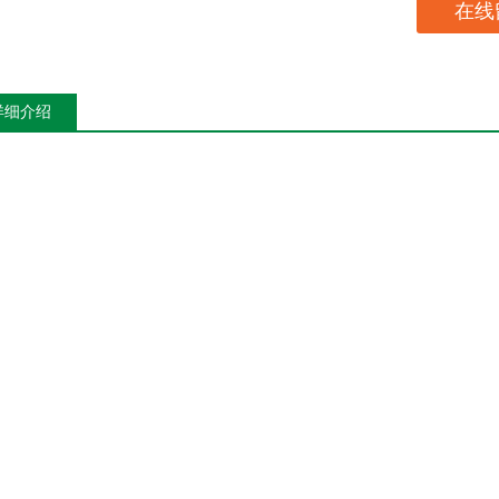
在线
详细介绍
产品
宇科泰吉YK-CO2--M-433-E-5000PPm智能无线显示红外二氧化碳采集器
O2-
智能无线红外二氧化碳变送器（红外二氧化碳传感器）是采用美国进口的红
应用于楼宇控制
&
暖通空调、智能农业、计量测试等相关
CO2
测试。变送器外壳
、性价比*的二氧化碳测量产品。
器产品优势：
紧凑、对湿度低依赖性、
15
年长寿命、低功耗。
技术
宇科泰吉YK-CO2--M-433-E-5000PPm智能无线显示红外二氧化碳采集器
：
433MHz,470MHz
（按用户要求）
：
8~30VDC(
电源适配器
)
。
：
0-5000ppm
（按用户要求
率：
1ppm
，
时间：<
2
分钟
性：
≤2
%FS