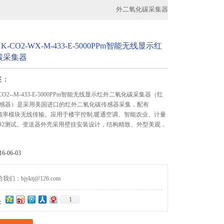
外二氧化碳采集器
-CO2-WX-M-433-E-5000PPm智能无线显示红
碳采集器
述：
O2--M-433-E-5000PPm智能无线显示红外二氧化碳采集器（红
感器）是采用美国进口的红外二氧化碳传感器采集，配有
载波频率模块无线传输。应用于楼宇控制,暖通空调、智能农业、计量
O2测试。变送器外壳采用壁挂安装设计，结构精致、外型美观，
-06-03
们：bjyktj@126.com
1
：