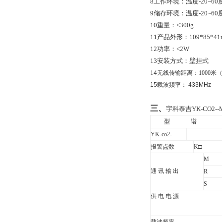
8
工作环境：温度
-20~60
9
储存环境：温度
-20~60
10
重量：
<
300g
11
产品外形：
109*85*4
12
功率：
<
2W
13
安装方式：壁挂式
14
无线传输距离：1000米
15
载波频率：
433MHz
三、
宇科泰吉YK-CO2-
型
谱
YK-co2-
报警点数
K
□
M
通 讯 输 出
R
S
供 电 电 源