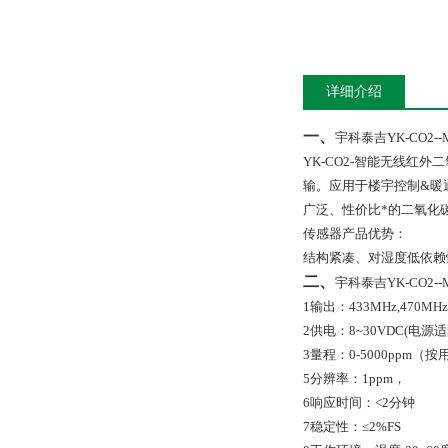
详细介绍
一、
宇科泰吉YK-CO2-
YK-CO2-
智能无线红外二
输。应用于楼宇控制
&
暖
广泛、性价比*的二氧化
传感器产品优势：
结构紧凑、对湿度低依赖
二、
宇科泰吉YK-CO2-
1
输出：
433MHz,470MHz
2
供电：
8~30VDC(
电源适
3
量程：
0-5000ppm
（按
5
分辨率：
1ppm
，
6
响应时间：<
2
分钟
7
稳定性：
≤2
%FS