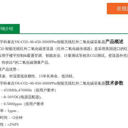
在线
详细介绍
产品概述
宇科泰吉YK-CO2--M-450-3000PPm智能无线红外二氧化碳采集器
O2-
智能无线红外二氧化碳变送器（红外二氧化碳传感器）是采用美国进口的红
应用于楼宇控制
&
暖通空调、智能农业、计量测试等相关
CO2
测试。变送器外壳
、性价比*的二氧化碳测量产品。
器产品优势：
紧凑、对湿度低依赖性、
15
年长寿命、低功耗。
技术参数
宇科泰吉YK-CO2--M-450-3000PPm智能无线红外二氧化碳采集器
：
433MHz,470MHz
（按用户要求）
：
8~30VDC(
电源适配器
)
。
：
0-5000ppm
（按用户要求
率：
1ppm
，
时间：<
2
分钟
性：
≤2
%FS