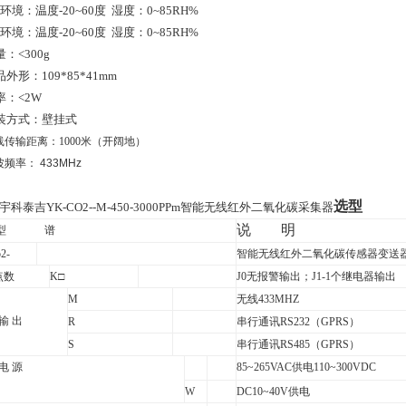
环境：温度
-20~60
度
湿度：
0~85RH%
环境：温度
-20~60
度
湿度：
0~85RH%
量：
<
300g
品外形：
109*85*41mm
率：
<
2W
装方式：壁挂式
线传输距离：1000米（开阔地）
波频率：
433MHz
选型
宇科泰吉YK-CO2--M-450-3000PPm智能无线红外二氧化碳采集器
说
明
型
谱
2-
智能无线红外二氧化碳传感器变送
点数
K
□
J0
无报警输出；J1-1个继电器输出
M
无线433MHZ
 输 出
R
串行通讯RS232（GPRS）
S
串行通讯RS485（GPRS）
 电 源
85~265VAC
供电110~300VDC
W
DC10~40V
供电