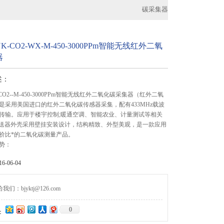
碳采集器
-CO2-WX-M-450-3000PPm智能无线红外二氧
器
述：
CO2--M-450-3000PPm智能无线红外二氧化碳采集器（红外二氧
是采用美国进口的红外二氧化碳传感器采集，配有433MHz载波
传输。应用于楼宇控制;暖通空调、智能农业、计量测试等相关
变送器外壳采用壁挂安装设计，结构精致、外型美观，是一款应用
价比*的二氧化碳测量产品。
势：
-06-04
们：bjyktj@126.com
0
：