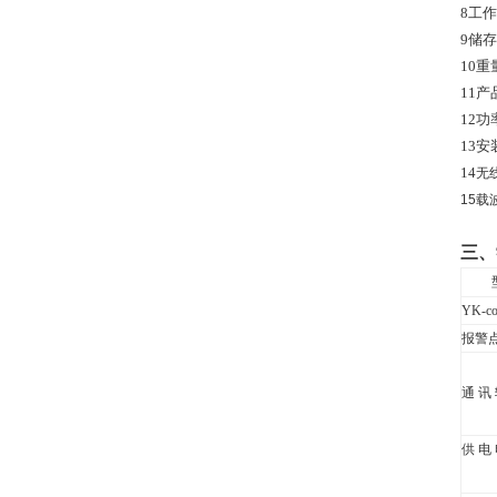
8
工作
9
储存
10
重
11
产
12
功
13
安
14
无
15
载
三、
YK-co
报警
通 讯
供 电