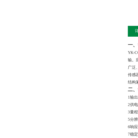
一、
YK-C
输。
广泛
传感
结构
二、
1
输出
2
供电
3
量程
5
分辨
6
响应
7
稳定