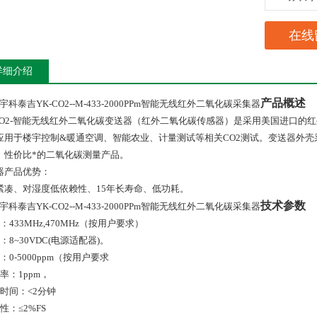
在线
详细介绍
产品概述
宇科泰吉YK-CO2--M-433-2000PPm智能无线红外二氧化碳采集器
O2-
智能无线红外二氧化碳变送器（红外二氧化碳传感器）是采用美国进口的红
应用于楼宇控制
&
暖通空调、智能农业、计量测试等相关
CO2
测试。变送器外壳
、性价比*的二氧化碳测量产品。
器产品优势：
紧凑、对湿度低依赖性、
15
年长寿命、低功耗。
技术参数
宇科泰吉YK-CO2--M-433-2000PPm智能无线红外二氧化碳采集器
：
433MHz,470MHz
（按用户要求）
：
8~30VDC(
电源适配器
)
。
：
0-5000ppm
（按用户要求
率：
1ppm
，
时间：<
2
分钟
性：
≤2
%FS