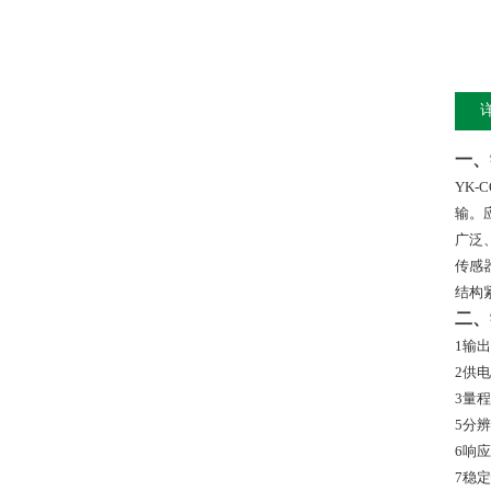
一、
YK-C
输。
广泛
传感
结构
二、
1
输出
2
供电
3
量程
5
分辨
6
响应
7
稳定