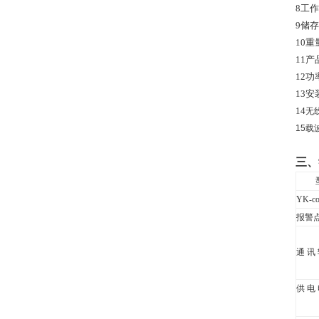
8
工作
9
储存
10
重
11
产
12
功
13
安
14
无
15
载
三、
YK-co
报警
通 讯
供 电