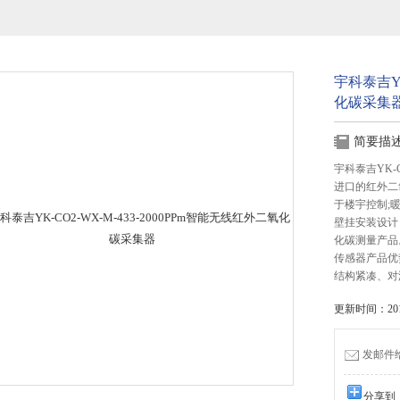
宇科泰吉YK
化碳采集
简要描
宇科泰吉YK-
进口的红外二
于楼宇控制;
壁挂安装设计
化碳测量产品
传感器产品优
结构紧凑、对
更新时间：2016
发邮件给我
分享到