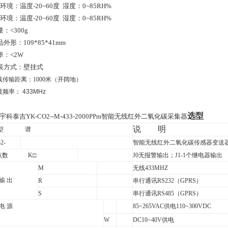
环境：温度
-20~60
度
湿度：
0~85RH%
环境：温度
-20~60
度
湿度：
0~85RH%
量：
<
300g
品外形：
109*85*41mm
率：
<
2W
装方式：壁挂式
线传输距离：1000米（开阔地）
波频率：
433MHz
选型
宇科泰吉YK-CO2--M-433-2000PPm智能无线红外二氧化碳采集器
说
明
型
谱
2-
智能无线红外二氧化碳传感器变送
点数
K
□
J0
无报警输出；J1-1个继电器输出
M
无线433MHZ
 输 出
R
串行通讯RS232（GPRS）
S
串行通讯RS485（GPRS）
 电 源
85~265VAC
供电110~300VDC
W
DC10~40V
供电