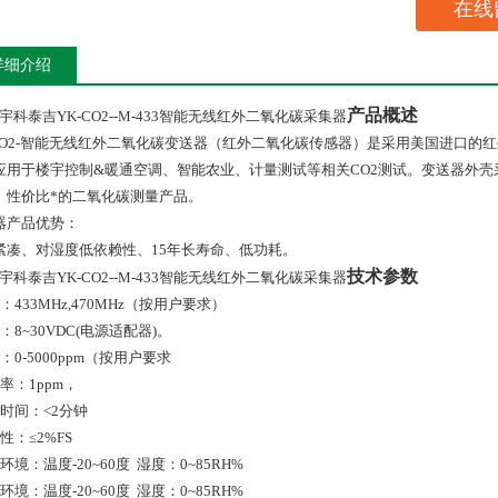
在线
详细介绍
产品概述
宇科泰吉YK-CO2--M-433智能无线红外二氧化碳采集器
O2-
智能无线红外二氧化碳变送器（红外二氧化碳传感器）是采用美国进口的红
应用于楼宇控制
&
暖通空调、智能农业、计量测试等相关
CO2
测试。变送器外壳
、性价比*的二氧化碳测量产品。
器产品优势：
紧凑、对湿度低依赖性、
15
年长寿命、低功耗。
技术参数
宇科泰吉YK-CO2--M-433智能无线红外二氧化碳采集器
：
433MHz,470MHz
（按用户要求）
：
8~30VDC(
电源适配器
)
。
：
0-5000ppm
（按用户要求
率：
1ppm
，
时间：<
2
分钟
性：
≤2
%FS
环境：温度
-20~60
度
湿度：
0~85RH%
环境：温度
-20~60
度
湿度：
0~85RH%