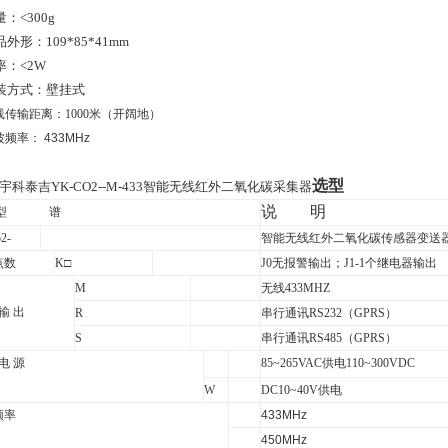
量：
<
300g
品外形：
109*85*41mm
率：
<
2W
装方式：壁挂式
线传输距离：1000米（开阔地）
波频率：
433MHz
选型
宇科泰吉YK-CO2--M-433智能无线红外二氧化碳采集器
说
明
型
谱
2-
智能无线红外二氧化碳传感器变送
点数
K
□
J0
无报警输出；J1-1个继电器输出
M
无线433MHZ
 输 出
R
串行通讯RS232（GPRS）
S
串行通讯RS485（GPRS）
 电 源
85~265VAC
供电110~300VDC
W
DC10~40V
供电
频率
433MHz
450MHz