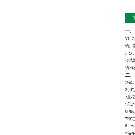
一、
YK-C
输。
广泛
传感
结构
二、
1
输出
2
供电
3
量程
5
分辨
6
响应
7
稳定
8
工作
9
储存