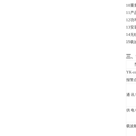
10
重
11
产
12
功
13
安
14
无
15
载
三、
YK-co
报警
通 讯
供 电
载波