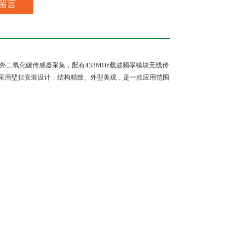
留言
外二氧化碳传感器采集，配有
433MHz
载波频率模块无线传
采用壁挂安装设计，结构精致、外型美观，是一款应用范围