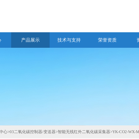
心
产品展示
技术与支持
荣誉资质
中心
>
03二氧化碳控制器/变送器
>
智能无线红外二氧化碳采集器
>
YK-CO2-W