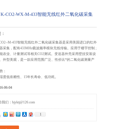
K-CO2-WX-M-433智能无线红外二氧化碳采集
述：
CO2--M-433智能无线红外二氧化碳采集器是采用美国进口的红外
器采集，配有433MHz载波频率模块无线传输。应用于楼宇控制 ;
能农业、计量测试等相关CO2测试。变送器外壳采用壁挂安装设
、外型美观，是一款应用范围广泛、性价比*的二氧化碳测量产
势：
湿度低依赖性、15年长寿命、低功耗。
-06-04
们：bjyktj@126.com
1
：