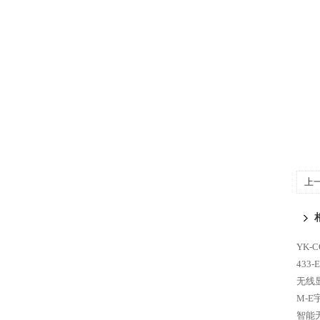
上
无
YK-
433
无线
M-E
智能