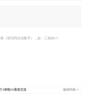
果（填写阿拉伯数字），如：三加四=7
6-1万A智能16通道交流
返回列表>>
00A）配电流互感器