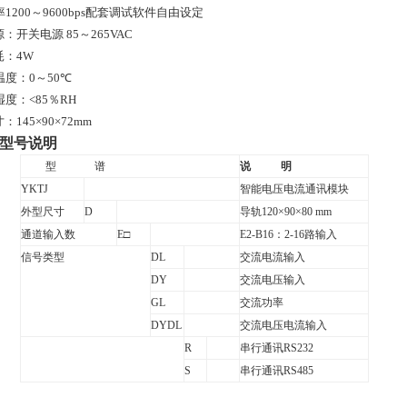
率
1200
～9600bps配套调试软件自由设定
源：开关电源
85
～
265VAC
耗：
4W
温度：
0
～
50
℃
湿度：
<
85
％
RH
寸：
145
×
90
×72mm
型号说明
型
谱
说
明
YKTJ
智能电压电流通讯模块
外型尺寸
D
导轨
120
×
90
×80
mm
通道输入数
E
□
E2-B16
：
2-16
路输入
信号类型
DL
交流电流输入
DY
交流电压输入
GL
交流功率
DYDL
交流电压电流输入
R
串行通讯
RS232
S
串行通讯
RS485