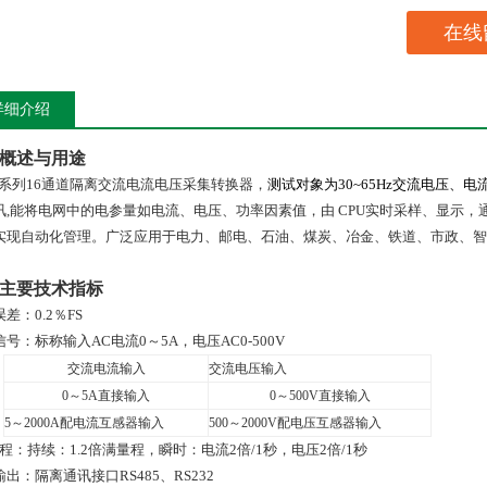
在线
详细介绍
概述与用途
系列
16
通道隔离交流电流电压采集转换器，
测试对象为
30~65Hz
交流电压、电
讯
,
能将电网中的电参量如电流、电压、功率因素值，由
CPU
实时采样、显示，
实现自动化管理。广泛应用于电力、邮电、石油、煤炭、冶金、铁道、市政、智
主要技术指标
误差：
0
.
2
％
FS
信号：
标称输入AC电流0～5A，电压AC0-500V
交流电流输入
交流电压输入
0
～
5A
直接输入
0
～500V
直接输入
5
～2000A配电流互感器输入
500
～2000V配电压互感器输入
 程：持续：1.2倍满量程，瞬时：电流2倍/1秒，电压2倍/1秒
输出：隔离通讯接口
RS485
、
RS232