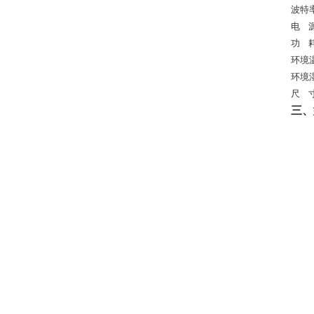
波特
电
功
环境
环境
尺
三、