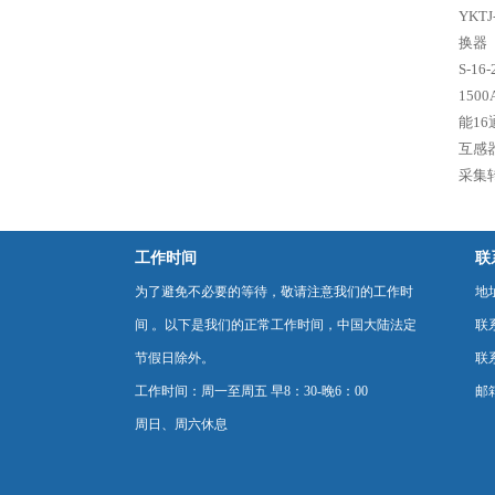
YKT
换器（
S-1
150
能1
互感
采集
工作时间
联
为了避免不必要的等待，敬请注意我们的工作时
地
间 。以下是我们的正常工作时间，中国大陆法定
联
节假日除外。
联系
工作时间：周一至周五 早8：30-晚6：00
邮箱
周日、周六休息