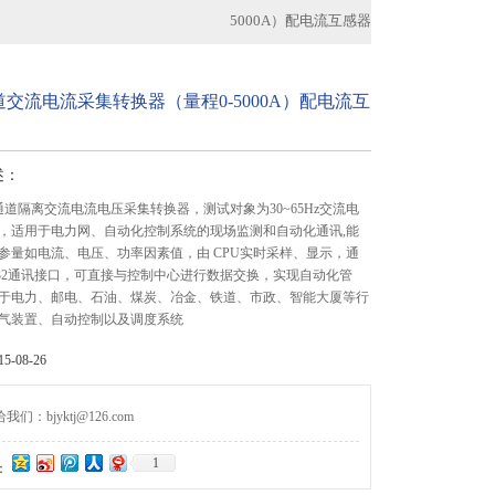
5000A）配电流互感器
道交流电流采集转换器（量程0-5000A）配电流互
述：
6通道隔离交流电流电压采集转换器，测试对象为30~65Hz交流电
，适用于电力网、自动化控制系统的现场监测和自动化通讯,能
参量如电流、电压、功率因素值，由 CPU实时采样、显示，通
RS232通讯接口，可直接与控制中心进行数据交换，实现自动化管
于电力、邮电、石油、煤炭、冶金、铁道、市政、智能大厦等行
气装置、自动控制以及调度系统
-08-26
们：bjyktj@126.com
1
：