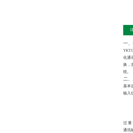
一、
YKTJ
化通
换，
统。
二、
基本
输入
过 量
通讯