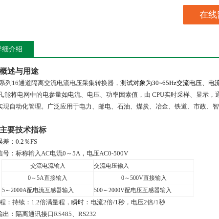
在线
详细介绍
概述与用途
系列
16
通道隔离交流电流电压采集转换器，
测试对象为
30~65Hz
交流电压、电
讯
,
能将电网中的电参量如电流、电压、功率因素值，由
CPU
实时采样、显示，
实现自动化管理。广泛应用于电力、邮电、石油、煤炭、冶金、铁道、市政、智
主要技术指标
误差：
0
.
2
％
FS
信号：
标称输入AC电流0～5A，电压AC0-500V
交流电流输入
交流电压输入
0
～
5A
直接输入
0
～500V
直接输入
5
～2000A配电流互感器输入
500
～2000V配电压互感器输入
 程：持续：1.2倍满量程，瞬时：电流2倍/1秒，电压2倍/1秒
输出：隔离通讯接口
RS485
、
RS232