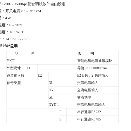
率
1200
～9600bps配套调试软件自由设定
源：开关电源
85
～
265VAC
耗：
4W
温度：
0
～
50
℃
湿度：
<
85
％
RH
寸：
145
×
90
×72mm
型号说明
型
谱
说
明
YKTJ
智能电压电流通讯模块
外型尺寸
D
导轨
120
×
90
×80
mm
通道输入数
E
□
E2-B16
：
2-16
路输入
信号类型
DL
交流电流输入
DY
交流电压输入
GL
交流功率
DYDL
交流电压电流输入
R
串行通讯
RS232
S
串行通讯
RS485