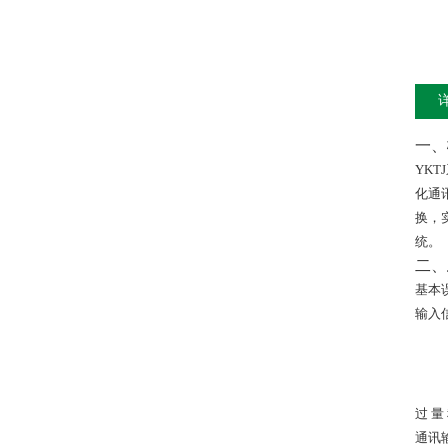
一、
YKTJ
化通
换，
统。
二、
基本
输入
过 量
通讯