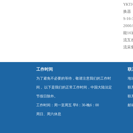
YKT
换器（
S-1
200
能1
流互
流采
工作时间
联
为了避免不必要的等待，敬请注意我们的工作时
地
间 。以下是我们的正常工作时间，中国大陆法定
联
节假日除外。
联系
工作时间：周一至周五 早8：30-晚6：00
邮箱
周日、周六休息