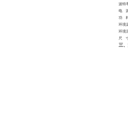
波特
电
功
环境
环境
尺
三、