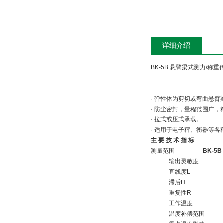
详细介绍
BK-5B 悬臂梁式测力/称重
· 弹性体为剪切或弯曲悬
· 防尘密封，量程范围广
· 拉式或压式承载。
· 适用于电子秤、衡器等
主 要 技 术 指 标
测量范围
BK-5B
输出灵敏度
直线度L
滞后H
重复性R
工作温度
温度补偿范围