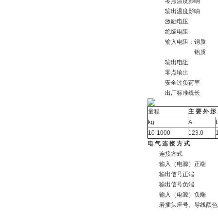
零点温度影响
输出温度影响
激励电压
绝缘电阻
输入电阻：钢质
铝质
输出电阻
零点输出
安全过负荷率
出厂标准线长
量程
主 要 外 形
kg
A
10-1000
123.0
电 气 连 接 方 式
连接方式
输入（电源）正端
输出信号正端
输出信号负端
输入（电源）负端
若插头座号、导线颜色发