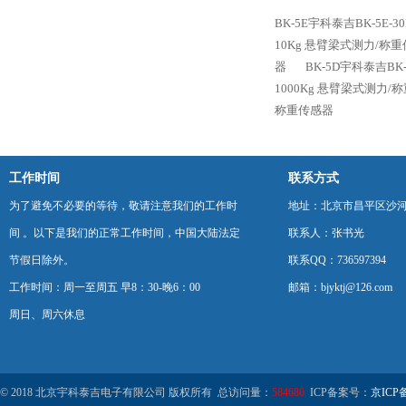
BK-5E宇科泰吉BK-5E
10Kg 悬臂梁式测力/称
器
BK-5D宇科泰吉BK
1000Kg 悬臂梁式测力/
称重传感器
工作时间
联系方式
为了避免不必要的等待，敬请注意我们的工作时
地址：北京市昌平区沙河
间 。以下是我们的正常工作时间，中国大陆法定
联系人：张书光
节假日除外。
联系QQ：736597394
工作时间：周一至周五 早8：30-晚6：00
邮箱：bjyktj@126.com
周日、周六休息
© 2018 北京宇科泰吉电子有限公司 版权所有 总访问量：
584680
ICP备案号：
京ICP备