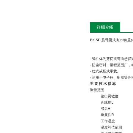
详细介绍
BK-5D 悬臂梁式测力/称重
· 弹性体为剪切或弯曲悬
· 防尘密封，量程范围广
· 拉式或压式承载。
· 适用于电子秤、衡器等
主 要 技 术 指 标
测量范围
输出灵敏度
直线度L
滞后H
重复性R
工作温度
温度补偿范围