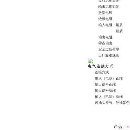
零点温度影响
输出温度影响
激励电压
绝缘电阻
输入电阻：钢质
铝质
输出电阻
零点输出
安全过负荷率
出厂标准线长
电 气 连 接 方 式
连接方式
输入（电源）正端
输出信号正端
输出信号负端
输入（电源）负端
若插头座号、导线颜色发
产品：