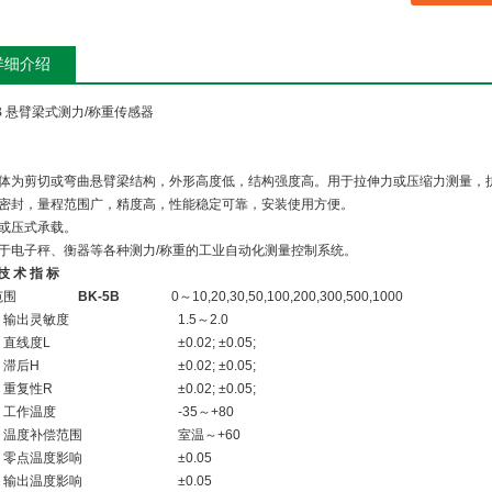
详细介绍
5B 悬臂梁式测力/称重传感器
弹性体为剪切或弯曲悬臂梁结构，外形高度低，结构强度高。用于拉伸力或压缩力测量，
防尘密封，量程范围广，精度高，性能稳定可靠，安装使用方便。
式或压式承载。
适用于电子秤、衡器等各种测力/称重的工业自动化测量控制系统。
技 术 指 标
范围
BK-5B
0～10,20,30,50,100,200,300,500,1000
出灵敏度
1.5～2.0
线度L
±0.02; ±0.05;
后H
±0.02; ±0.05;
复性R
±0.02; ±0.05;
作温度
-35～+80
度补偿范围
室温～+60
点温度影响
±0.05
出温度影响
±0.05