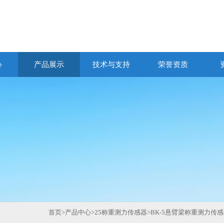
心
产品展示
技术与支持
荣誉资质
首页
>
产品中心
>
25称重测力传感器
>
BK-5悬臂梁称重测力传