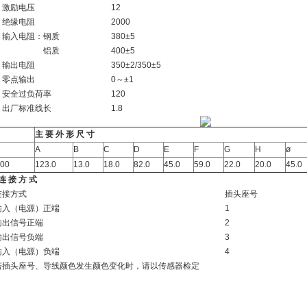
励电压
12
缘电阻
2000
入电阻：钢质
380±5
铝质
400±5
出电阻
350±2/350±5
点输出
0～±1
全过负荷率
120
厂标准线长
1.8
主 要 外 形 尺 寸
A
B
C
D
E
F
G
H
ø
000
123.0
13.0
18.0
82.0
45.0
59.0
22.0
20.0
45.0
连 接 方 式
接方式
插头座号
（电源）正端
1
信号正端
2
信号负端
3
（电源）负端
4
头座号、导线颜色发生颜色变化时，请以传感器检定