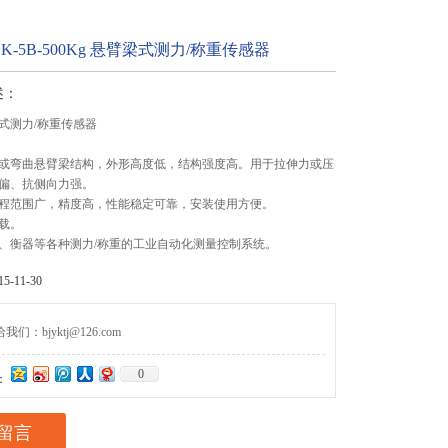
-5B-500Kg 悬臂梁式测力/称重传感器
述：
臂梁式测力/称重传感器
或弯曲悬臂梁结构，外形高度低，结构强度高。用于拉伸力或压
偏、抗侧向力强。
程范围广，精度高，性能稳定可靠，安装使用方便。
载。
、衡器等各种测力/称重的工业自动化测量控制系统。
-11-30
们：bjyktj@126.com
0
：
留言