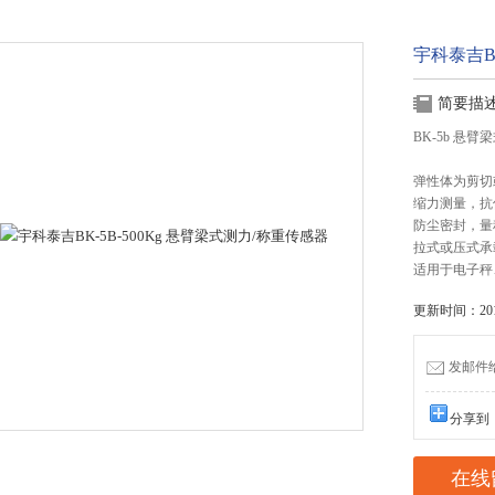
宇科泰吉BK
简要描
BK-5b 悬
弹性体为剪切
缩力测量，抗
防尘密封，量
拉式或压式承
适用于电子秤
更新时间：2015
发邮件给我
分享到
在线