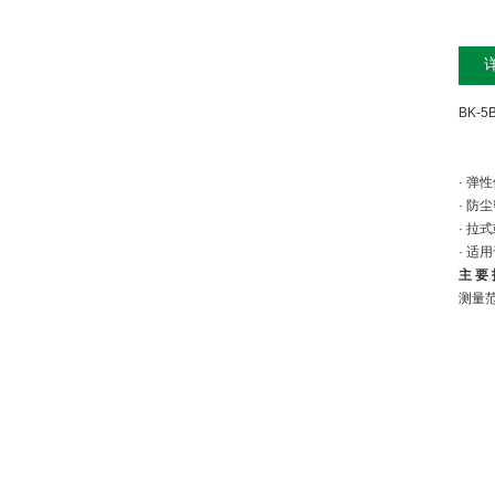
BK-
· 
· 
· 拉
· 
主 要 
测量
输
直
滞
重
工
温
零
输