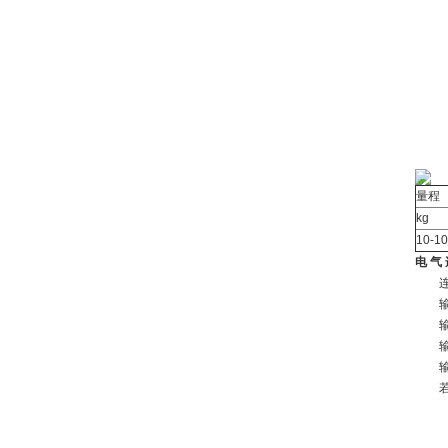
激
绝
输
输
零
安
出
量程
kg
10-1
电 气 
连
输入
输出
输出
输入
若插