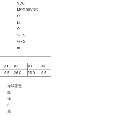
VDC
MΩ/100VDC
Ω
Ω
Ω
%F.S
%F.S
m
ø1
ø2
ø3
ø4
8.5
26.0
35.0
8.5
导线颜色
红
绿
白
黑