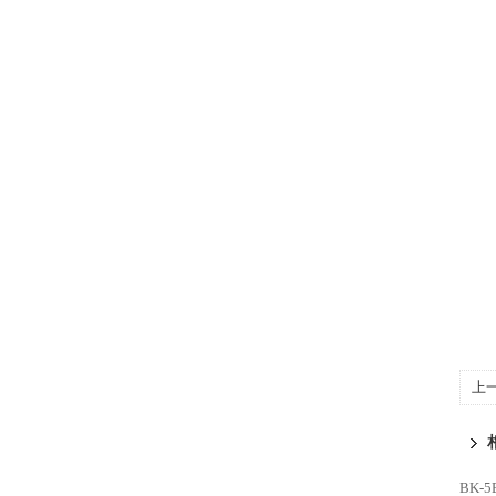
上
测
BK-