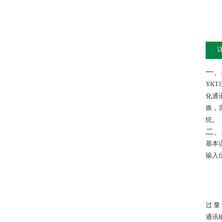
一、
YKTJ
化通
换，
统。
二、
基本
输入
过 量
通讯