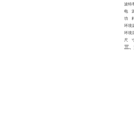
波特
电
功
环境
环境
尺
三、