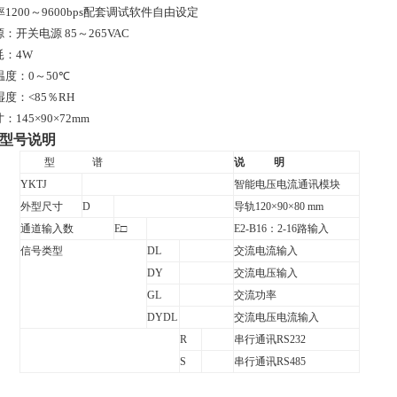
率
1200
～9600bps配套调试软件自由设定
源：开关电源
85
～
265VAC
耗：
4W
温度：
0
～
50
℃
湿度：
<
85
％
RH
寸：
145
×
90
×72mm
型号说明
型
谱
说
明
YKTJ
智能电压电流通讯模块
外型尺寸
D
导轨
120
×
90
×80
mm
通道输入数
E
□
E2-B16
：
2-16
路输入
信号类型
DL
交流电流输入
DY
交流电压输入
GL
交流功率
DYDL
交流电压电流输入
R
串行通讯
RS232
S
串行通讯
RS485