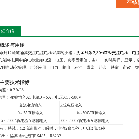
在线
详细介绍
概述与用途
系列
16
通道隔离交流电流电压采集转换器，
测试对象为
30~65Hz
交流电压、电
讯
,
能将电网中的电参量如电流、电压、功率因素值，由
CPU
实时采样、显示，
实现自动化管理。广泛应用于电力、邮电、石油、煤炭、冶金、铁道、市政、智
主要技术指标
误差：
0
.
2
％
FS
信号：
标称输入AC电流0～5A，电压AC0-500V
交流电流输入
交流电压输入
0
～
5A
直接输入
0
～500V
直接输入
5
～2000A配电流互感器输入
500
～2000V配电压互感器输入
 程：持续：1.2倍满量程，瞬时：电流2倍/1秒，电压2倍/1秒
输出：隔离通讯接口
RS485
、
RS232