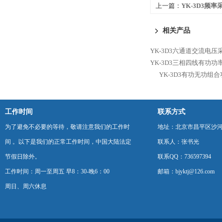
上一篇：
YK-3D3频率
相关产品
YK-3D3六通道交流电压
YK-3D3三相四线有功功
YK-3D3有功无功组
工作时间
联系方式
为了避免不必要的等待，敬请注意我们的工作时
地址：北京市昌平区沙河
间 。以下是我们的正常工作时间，中国大陆法定
联系人：张书光
节假日除外。
联系QQ：736597394
工作时间：周一至周五 早8：30-晚6：00
邮箱：bjyktj@126.com
周日、周六休息