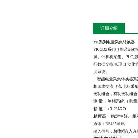
详细介绍
YK
系列电量采集转换器
YK-3D3
系列
电量
采集转
屏、计算机采集、
PLC
控
行数据交换
,
实现自
动化
度系统。
智能电量采集转换器系
相四线交流电流
/
电压采
无功组合，有功无功组合
测
量：单相系统（电量
±0.2%RO
精
度：
精度高、稳定性好、相
通讯：
RS485
通讯
标称输入AC
输入信号：