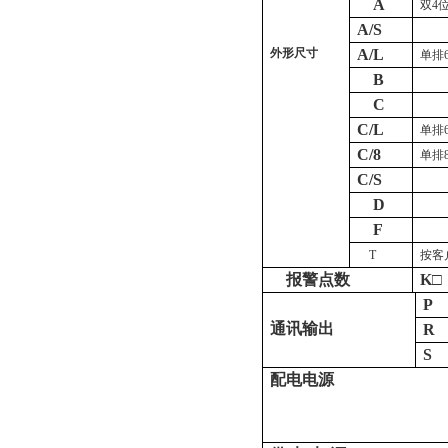
A
双4
A/S
外形尺寸
A/L
单排
B
C
C/L
单排
C/8
单排
C/S
D
F
T
按客
报警点数
K
□
P
通
讯
输
出
R
S
配
电
电
源