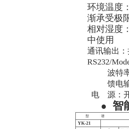
环境温度
渐承受极
相对湿度：
中使用
通讯输出：
RS232/Mod
波特率
馈电输
电
源：开
智
●
型
谱
YK-21